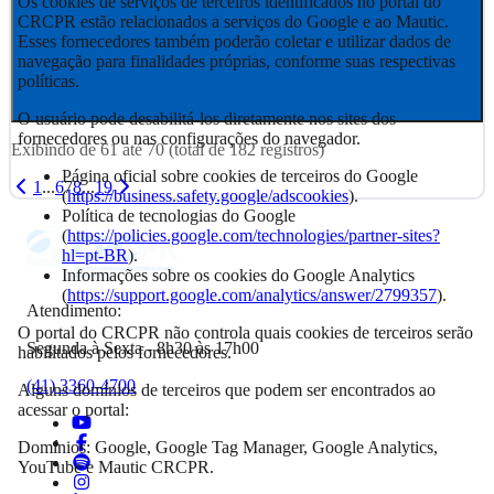
Os cookies de serviços de terceiros identificados no portal do
CRCPR estão relacionados a serviços do Google e ao Mautic.
Esses fornecedores também poderão coletar e utilizar dados de
navegação para finalidades próprias, conforme suas respectivas
políticas.
O usuário pode desabilitá-los diretamente nos sites dos
fornecedores ou nas configurações do navegador.
Exibindo de
61
até
70
(total de
182
registros)
Página oficial sobre cookies de terceiros do Google
1
...
6
7
8
...
19
(
https://business.safety.google/adscookies
).
Política de tecnologias do Google
(
https://policies.google.com/technologies/partner-sites?
hl=pt-BR
).
Informações sobre os cookies do Google Analytics
(
https://support.google.com/analytics/answer/2799357
).
Atendimento:
O portal do CRCPR não controla quais cookies de terceiros serão
Segunda à Sexta - 8h30 às 17h00
habilitados pelos fornecedores.
(41) 3360-4700
Alguns domínios de terceiros que podem ser encontrados ao
acessar o portal:
Domínios: Google, Google Tag Manager, Google Analytics,
YouTube e Mautic CRCPR.