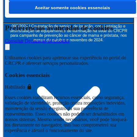
Aceitar somente cookies essenciais
Preferências avançadas de cookies
093/2024 | Contratação de serviço de locação, com instalação e
desinstalação de equipamentos de iluminação na sede do CRCPR
para campanha de prevenção ao câncer de mama e próstata, nos
meses de outubro e novembro de 2024.
Consultar Declaração de Cookies
Utilizamos cookies para aprimorar sua experiência no portal do
CRCPR e oferecer serviços personalizados.
Cookies essenciais
Habilitado
Esses cookies viabilizam recursos essenciais, como segurança,
validação de identidade, proteção contra requisições indevidas,
manutenção da sessão e registro da sua preferência de
consentimento. Esses cookies não podem ser desabilitados em
nossos sistemas. Mesmo sendo necessários, você pode bloqueá-
los diretamente no navegador, mas isso comprometerá sua
experiência e afetará o funcionamento do site.