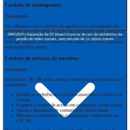
Cookies de desempenho
Desabilitado
São utilizados com o objetivo de aperfeiçoar o desempenho do
portal por meio da coleta de dados anonimizados sobre navegação
090/2024 | Aquisição de 02 (duas) licenças de uso da plataforma de
e utilização dos recursos disponíveis pelo Google Analytics. Caso
gestão de redes sociais, pelo período de 12 (doze) meses
você não autorize esses cookies, esses dados não serão utilizados
para aprimorar o portal.
Cookies de serviços de terceiros
Desabilitado
O portal do CRCPR utiliza serviços fornecidos por terceiros que
possibilitam:
Identificar preferências e recursos associados a serviços do
Google;
Registrar a origem de acesso em campanhas institucionais;
Apoiar a automação de comunicação institucional;
Mensurar a efetividade da comunicação institucional do
CRCPR.