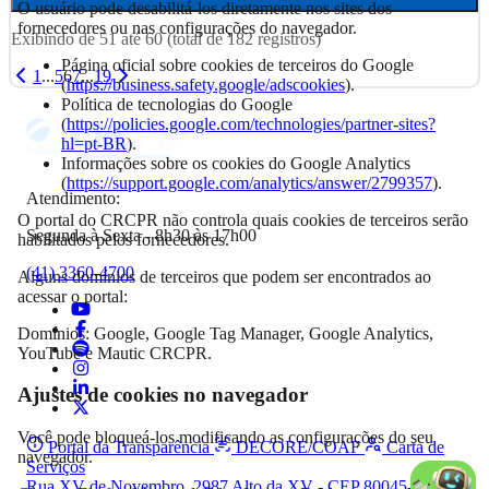
O usuário pode desabilitá-los diretamente nos sites dos
fornecedores ou nas configurações do navegador.
Exibindo de
51
até
60
(total de
182
registros)
Página oficial sobre cookies de terceiros do Google
1
...
5
6
7
...
19
(
https://business.safety.google/adscookies
).
Política de tecnologias do Google
(
https://policies.google.com/technologies/partner-sites?
hl=pt-BR
).
Informações sobre os cookies do Google Analytics
(
https://support.google.com/analytics/answer/2799357
).
Atendimento:
O portal do CRCPR não controla quais cookies de terceiros serão
Segunda à Sexta - 8h30 às 17h00
habilitados pelos fornecedores.
(41) 3360-4700
Alguns domínios de terceiros que podem ser encontrados ao
acessar o portal:
Domínios: Google, Google Tag Manager, Google Analytics,
YouTube e Mautic CRCPR.
Ajustes de cookies no navegador
Você pode bloqueá-los modificando as configurações do seu
Portal da Transparência
DECORE/COAF
Carta de
navegador.
Serviços
Rua XV de Novembro, 2987 Alto da XV - CEP 80045-340,