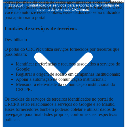
portal por meio da coleta de dados anonimizados sobre navegação
113/2024 | Contratação de serviços para elaboração de protótipo de
e utilização dos recursos disponíveis pelo Google Analytics. Caso
sistema denominado CRCSmart.
você não autorize esses cookies, esses dados não serão utilizados
para aprimorar o portal.
Cookies de serviços de terceiros
Desabilitado
O portal do CRCPR utiliza serviços fornecidos por terceiros que
possibilitam:
Identificar preferências e recursos associados a serviços do
Google;
Registrar a origem de acesso em campanhas institucionais;
Apoiar a automação de comunicação institucional;
Mensurar a efetividade da comunicação institucional do
CRCPR.
Os cookies de serviços de terceiros identificados no portal do
CRCPR estão relacionados a serviços do Google e ao Mautic.
Esses fornecedores também poderão coletar e utilizar dados de
navegação para finalidades próprias, conforme suas respectivas
políticas.