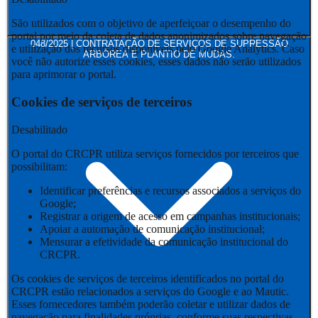
São utilizados com o objetivo de aperfeiçoar o desempenho do
portal por meio da coleta de dados anonimizados sobre navegação
048/2025 | CONTRATAÇÃO DE SERVIÇOS DE SUPRESSÃO
e utilização dos recursos disponíveis pelo Google Analytics. Caso
ARBÓREA E PLANTIO DE MUDAS.
você não autorize esses cookies, esses dados não serão utilizados
para aprimorar o portal.
Cookies de serviços de terceiros
Desabilitado
O portal do CRCPR utiliza serviços fornecidos por terceiros que
possibilitam:
Identificar preferências e recursos associados a serviços do
Google;
Registrar a origem de acesso em campanhas institucionais;
Apoiar a automação de comunicação institucional;
Mensurar a efetividade da comunicação institucional do
CRCPR.
Os cookies de serviços de terceiros identificados no portal do
CRCPR estão relacionados a serviços do Google e ao Mautic.
Esses fornecedores também poderão coletar e utilizar dados de
navegação para finalidades próprias, conforme suas respectivas