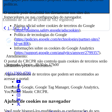
políticas.
O usuário pode desabilitá-los diretamente nos sites dos
fornecedores ou nas configurações do navegador.
Exibindo de
31
até
40
(total de
182
registros)
Página oficial sobre cookies de terceiros do Google
1
...
3
4
5
...
19
(
https://business.safety.google/adscookies
).
Política de tecnologias do Google
(
https://policies.google.com/technologies/partner-sites?
hl=pt-BR
).
Informações sobre os cookies do Google Analytics
(
https://support.google.com/analytics/answer/2799357
).
Atendimento:
O portal do CRCPR não controla quais cookies de terceiros serão
Segunda à Sexta - 8h30 às 17h00
habilitados pelos fornecedores.
(41) 3360-4700
Alguns domínios de terceiros que podem ser encontrados ao
acessar o portal:
Domínios: Google, Google Tag Manager, Google Analytics,
YouTube e Mautic CRCPR.
Ajustes de cookies no navegador
Você pode bloqueá-los modificando as configurações do seu