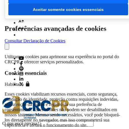
Aceitar somente cookies essenciais
Acessibilidade
Preferências avançadas de cookies
Consultar Declaração de Cookies
Utilizamos cookies para aprimorar sua experiência no portal do
CRCPR e oferecer serviços personalizados.
Cookies essenciais
Habilitado
Esses cookies viabilizam recursos essenciais, como segurança,
validação de identidade, proteção contra requisições indevidas,
manutenção da sessão e registro da sua preferência de
consentimento. Esses cookies não podem ser desabilitados em
nossos sistemas. Mesmo sendo necessários, você pode bloqueá-
los diretamente no navegador, mas isso comprometerá sua
O que você precisa?
experiência e afetará o funcionamento do site.