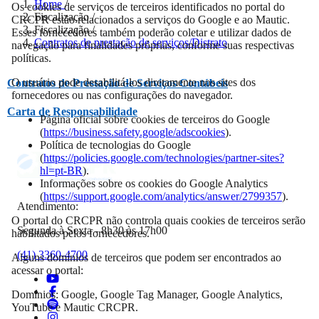
Home
/
Os cookies de serviços de terceiros identificados no portal do
Fiscalização
/
CRCPR estão relacionados a serviços do Google e ao Mautic.
Fiscalização
/
Esses fornecedores também poderão coletar e utilizar dados de
Contratos de prestação de serviços/Distrato
navegação para finalidades próprias, conforme suas respectivas
políticas.
O usuário pode desabilitá-los diretamente nos sites dos
Contratos de Prestação de Serviços Contábeis
fornecedores ou nas configurações do navegador.
Carta de Responsabilidade
Página oficial sobre cookies de terceiros do Google
(
https://business.safety.google/adscookies
).
Política de tecnologias do Google
(
https://policies.google.com/technologies/partner-sites?
hl=pt-BR
).
Informações sobre os cookies do Google Analytics
(
https://support.google.com/analytics/answer/2799357
).
Atendimento:
O portal do CRCPR não controla quais cookies de terceiros serão
Segunda à Sexta - 8h30 às 17h00
habilitados pelos fornecedores.
(41) 3360-4700
Alguns domínios de terceiros que podem ser encontrados ao
acessar o portal:
Domínios: Google, Google Tag Manager, Google Analytics,
YouTube e Mautic CRCPR.