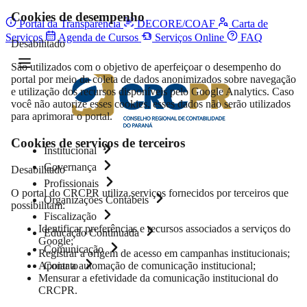
Cookies de desempenho
Portal da Transparência
DECORE/COAF
Carta de
Serviços
Agenda de Cursos
Serviços Online
FAQ
Desabilitado
São utilizados com o objetivo de aperfeiçoar o desempenho do
portal por meio da coleta de dados anonimizados sobre navegação
e utilização dos recursos disponíveis pelo Google Analytics. Caso
você não autorize esses cookies, esses dados não serão utilizados
para aprimorar o portal.
Cookies de serviços de terceiros
Institucional
Governança
Desabilitado
Profissionais
O portal do CRCPR utiliza serviços fornecidos por terceiros que
Organizações Contábeis
possibilitam:
Fiscalização
Identificar preferências e recursos associados a serviços do
Educação Continuada
Google;
Comunicação
Registrar a origem de acesso em campanhas institucionais;
Apoiar a automação de comunicação institucional;
Contato
Mensurar a efetividade da comunicação institucional do
CRCPR.