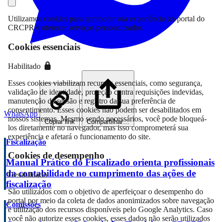
Utilizamos cookies para aprimorar sua experiência no portal do
CRCPR e oferecer serviços personalizados.
Cookies essenciais
Habilitado
Esses cookies viabilizam recursos essenciais, como segurança,
validação de identidade, proteção contra requisições indevidas,
manutenção da sessão e registro da sua preferência de
consentimento. Esses cookies não podem ser desabilitados em
WhatsApp
nossos sistemas. Mesmo sendo necessários, você pode bloqueá-
Copiar link
Compartilhar…
los diretamente no navegador, mas isso comprometerá sua
experiência e afetará o funcionamento do site.
Fiscalização
Cookies de desempenho
Manual Prático do Fiscalizado orienta profissionais
da contabilidade no cumprimento das ações de
Desabilitado
fiscalização
São utilizados com o objetivo de aperfeiçoar o desempenho do
portal por meio da coleta de dados anonimizados sobre navegação
Comissões
e utilização dos recursos disponíveis pelo Google Analytics. Caso
você não autorize esses cookies, esses dados não serão utilizados