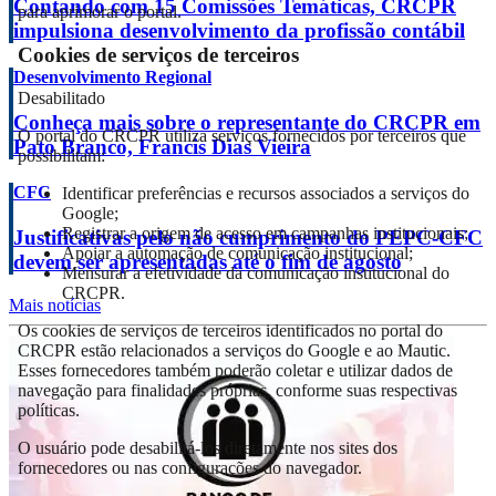
Contando com 15 Comissões Temáticas, CRCPR
para aprimorar o portal.
impulsiona desenvolvimento da profissão contábil
Cookies de serviços de terceiros
Desenvolvimento Regional
Desabilitado
Conheça mais sobre o representante do CRCPR em
O portal do CRCPR utiliza serviços fornecidos por terceiros que
Pato Branco, Francis Dias Vieira
possibilitam:
CFC
Identificar preferências e recursos associados a serviços do
Google;
Registrar a origem de acesso em campanhas institucionais;
Justificativas pelo não cumprimento do PEPC-CFC
Apoiar a automação de comunicação institucional;
devem ser apresentadas até o fim de agosto
Mensurar a efetividade da comunicação institucional do
CRCPR.
Mais notícias
Os cookies de serviços de terceiros identificados no portal do
CRCPR estão relacionados a serviços do Google e ao Mautic.
Esses fornecedores também poderão coletar e utilizar dados de
navegação para finalidades próprias, conforme suas respectivas
políticas.
O usuário pode desabilitá-los diretamente nos sites dos
fornecedores ou nas configurações do navegador.