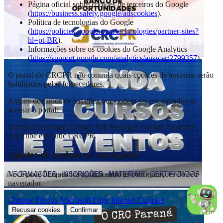
Página oficial sobre cookies de terceiros do Google
(
https://business.safety.google/adscookies
).
Política de tecnologias do Google
(
https://policies.google.com/technologies/partner-sites?
hl=pt-BR
).
Informações sobre os cookies do Google Analytics
(
https://support.google.com/analytics/answer/2799357
).
O portal do CRCPR não controla quais cookies de terceiros serão
habilitados pelos fornecedores.
Alguns domínios de terceiros que podem ser encontrados ao
acessar o portal:
Domínios: Google, Google Tag Manager, Google Analytics,
YouTube e Mautic CRCPR.
Ajustes de cookies no navegador
Você pode bloqueá-los modificando as configurações do seu
navegador.
Chrome
Firefox
Microsoft Edge
Internet Explorer
Recusar cookies
Confirmar