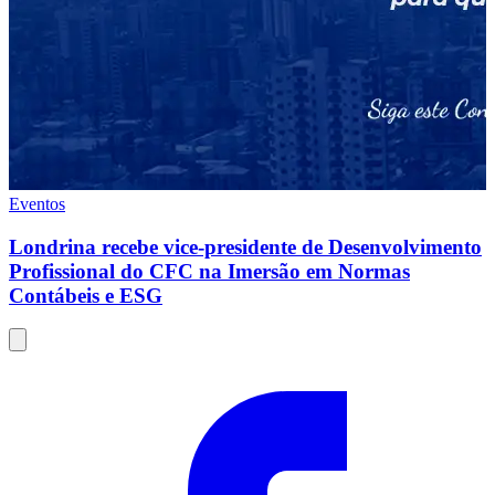
Eventos
Londrina recebe vice-presidente de Desenvolvimento
Profissional do CFC na Imersão em Normas
Contábeis e ESG
Compartilhar