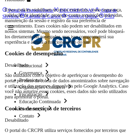
Esses cookies viabilizam recursos essenciais, como segurança,
Portal da Transparência
DECORE/COAF
Carta de
validação de identidade, proteção contra requisições indevidas,
Serviços
Agenda de Cursos
Serviços Online
FAQ
manutenção da sessão e registro da sua preferência de
consentimento. Esses cookies não podem ser desabilitados em
nossos sistemas. Mesmo sendo necessários, você pode bloqueá-
los diretamente no navegador, mas isso comprometerá sua
experiência e afetará o funcionamento do site.
Cookies de desempenho
Desabilitado
Institucional
Governança
São utilizados com o objetivo de aperfeiçoar o desempenho do
Profissionais
portal por meio da coleta de dados anonimizados sobre navegação
e utilização dos recursos disponíveis pelo Google Analytics. Caso
Organizações Contábeis
você não autorize esses cookies, esses dados não serão utilizados
Fiscalização
para aprimorar o portal.
Educação Continuada
Cookies de serviços de terceiros
Comunicação
Contato
Desabilitado
O portal do CRCPR utiliza serviços fornecidos por terceiros que