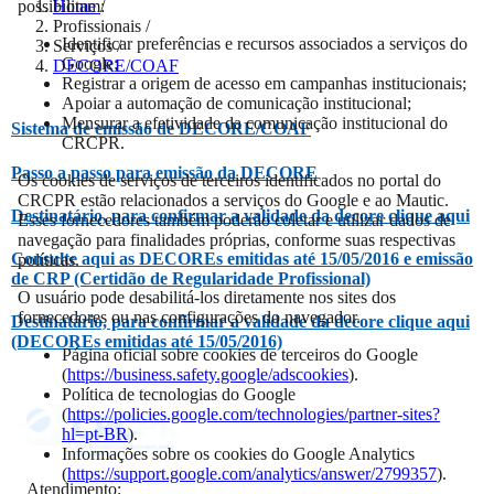
possibilitam:
Home
/
Profissionais
/
Identificar preferências e recursos associados a serviços do
Serviços
/
Google;
DECORE/COAF
Registrar a origem de acesso em campanhas institucionais;
Apoiar a automação de comunicação institucional;
Mensurar a efetividade da comunicação institucional do
Sistema de emissão de DECORE/COAF
CRCPR.
Passo a passo para emissão da DECORE
Os cookies de serviços de terceiros identificados no portal do
CRCPR estão relacionados a serviços do Google e ao Mautic.
Destinatário, para confirmar a validade da decore clique aqui
Esses fornecedores também poderão coletar e utilizar dados de
navegação para finalidades próprias, conforme suas respectivas
Consulte aqui as DECOREs emitidas até 15/05/2016 e emissão
políticas.
de CRP (Certidão de Regularidade Profissional)
O usuário pode desabilitá-los diretamente nos sites dos
fornecedores ou nas configurações do navegador.
Destinatário, para confirmar a validade da decore clique aqui
(DECOREs emitidas até 15/05/2016)
Página oficial sobre cookies de terceiros do Google
(
https://business.safety.google/adscookies
).
Política de tecnologias do Google
(
https://policies.google.com/technologies/partner-sites?
hl=pt-BR
).
Informações sobre os cookies do Google Analytics
(
https://support.google.com/analytics/answer/2799357
).
Atendimento: