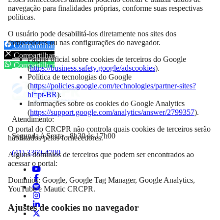
navegação para finalidades próprias, conforme suas respectivas
políticas.
O usuário pode desabilitá-los diretamente nos sites dos
fornecedores ou nas configurações do navegador.
Compartilhar
Compartilhar
Página oficial sobre cookies de terceiros do Google
Compartilhar
(
https://business.safety.google/adscookies
).
Política de tecnologias do Google
(
https://policies.google.com/technologies/partner-sites?
hl=pt-BR
).
Informações sobre os cookies do Google Analytics
(
https://support.google.com/analytics/answer/2799357
).
Atendimento:
O portal do CRCPR não controla quais cookies de terceiros serão
Segunda à Sexta - 8h30 às 17h00
habilitados pelos fornecedores.
(41) 3360-4700
Alguns domínios de terceiros que podem ser encontrados ao
acessar o portal:
Domínios: Google, Google Tag Manager, Google Analytics,
YouTube e Mautic CRCPR.
Ajustes de cookies no navegador