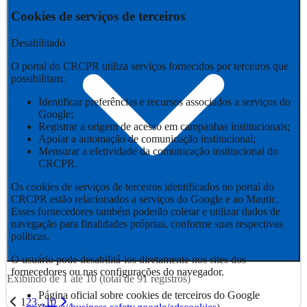
Cookies de serviços de terceiros
Desabilitado
O portal do CRCPR utiliza serviços fornecidos por terceiros que
possibilitam:
Identificar preferências e recursos associados a serviços do
Google;
Registrar a origem de acesso em campanhas institucionais;
Apoiar a automação de comunicação institucional;
Mensurar a efetividade da comunicação institucional do
CRCPR.
Os cookies de serviços de terceiros identificados no portal do
CRCPR estão relacionados a serviços do Google e ao Mautic.
Esses fornecedores também poderão coletar e utilizar dados de
navegação para finalidades próprias, conforme suas respectivas
políticas.
O usuário pode desabilitá-los diretamente nos sites dos
fornecedores ou nas configurações do navegador.
Exibindo de
1
até
10
(total de
91
registros)
Página oficial sobre cookies de terceiros do Google
1
2
3
...
10