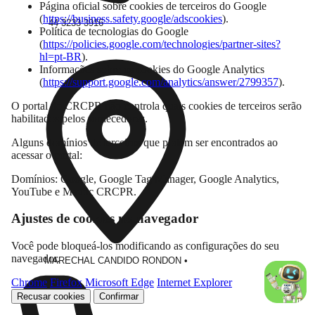
Página oficial sobre cookies de terceiros do Google
(
https://business.safety.google/adscookies
).
44 3233-3916
Política de tecnologias do Google
(
https://policies.google.com/technologies/partner-sites?
hl=pt-BR
).
Informações sobre os cookies do Google Analytics
(
https://support.google.com/analytics/answer/2799357
).
O portal do CRCPR não controla quais cookies de terceiros serão
habilitados pelos fornecedores.
Alguns domínios de terceiros que podem ser encontrados ao
acessar o portal:
Domínios: Google, Google Tag Manager, Google Analytics,
YouTube e Mautic CRCPR.
Ajustes de cookies no navegador
Você pode bloqueá-los modificando as configurações do seu
navegador.
MARECHAL CANDIDO RONDON
•
Chrome
Firefox
Microsoft Edge
Internet Explorer
Recusar cookies
Confirmar