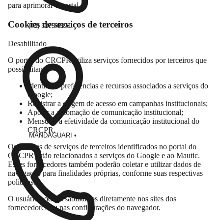
para aprimorar o portal.
Cookies de serviços de terceiros
(43) 3375-0591
Desabilitado
O portal do CRCPR utiliza serviços fornecidos por terceiros que
possibilitam:
Identificar preferências e recursos associados a serviços do
Google;
Registrar a origem de acesso em campanhas institucionais;
Apoiar a automação de comunicação institucional;
Mensurar a efetividade da comunicação institucional do
CRCPR.
MANDAGUARI
•
Os cookies de serviços de terceiros identificados no portal do
CRCPR estão relacionados a serviços do Google e ao Mautic.
Esses fornecedores também poderão coletar e utilizar dados de
navegação para finalidades próprias, conforme suas respectivas
políticas.
O usuário pode desabilitá-los diretamente nos sites dos
fornecedores ou nas configurações do navegador.