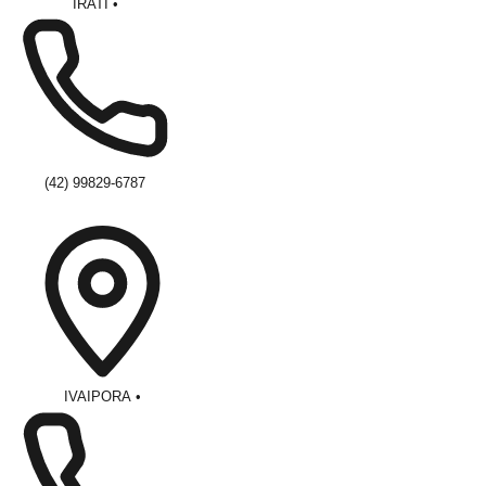
IRATI
•
(42) 99829-6787
IVAIPORA
•