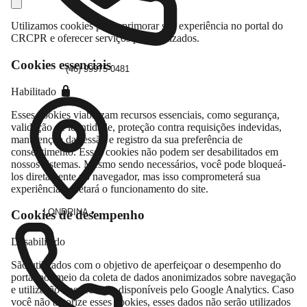
Utilizamos cookies para aprimorar sua experiência no portal do
CRCPR e oferecer serviços personalizados.
Cookies essenciais
(46) 99975-0481
Habilitado
Esses cookies viabilizam recursos essenciais, como segurança,
validação de identidade, proteção contra requisições indevidas,
manutenção da sessão e registro da sua preferência de
consentimento. Esses cookies não podem ser desabilitados em
nossos sistemas. Mesmo sendo necessários, você pode bloqueá-
los diretamente no navegador, mas isso comprometerá sua
experiência e afetará o funcionamento do site.
LONDRINA
•
Cookies de desempenho
Desabilitado
São utilizados com o objetivo de aperfeiçoar o desempenho do
portal por meio da coleta de dados anonimizados sobre navegação
e utilização dos recursos disponíveis pelo Google Analytics. Caso
você não autorize esses cookies, esses dados não serão utilizados