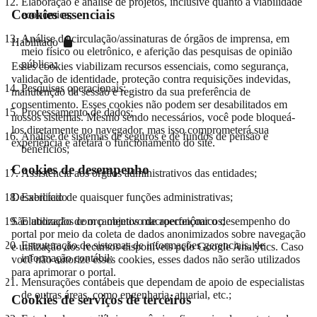
Elaboração e análise de projetos, inclusive quanto à viabilidade
Cookies essenciais
econômica;
Análise de circulação/assinaturas de órgãos de imprensa, em
Habilitado
meio físico ou eletrônico, e aferição das pesquisas de opinião
pública;
Esses cookies viabilizam recursos essenciais, como segurança,
validação de identidade, proteção contra requisições indevidas,
Pesquisas operacionais;
manutenção da sessão e registro da sua preferência de
consentimento. Esses cookies não podem ser desabilitados em
Processamento de dados;
nossos sistemas. Mesmo sendo necessários, você pode bloqueá-
los diretamente no navegador, mas isso comprometerá sua
Análise de sistemas de seguros e de fundos de pensão e
experiência e afetará o funcionamento do site.
benefícios;
Cookies de desempenho
Assistência aos órgãos administrativos das entidades;
Exercício de quaisquer funções administrativas;
Desabilitado
Elaboração de orçamentos macroeconômicos;
São utilizados com o objetivo de aperfeiçoar o desempenho do
portal por meio da coleta de dados anonimizados sobre navegação
Estruturação de sistemas de informações gerenciais, de
e utilização dos recursos disponíveis pelo Google Analytics. Caso
informação contábil;
você não autorize esses cookies, esses dados não serão utilizados
para aprimorar o portal.
Mensurações contábeis que dependam de apoio de especialistas
de outras áreas, como engenharia, atuarial, etc.;
Cookies de serviços de terceiros