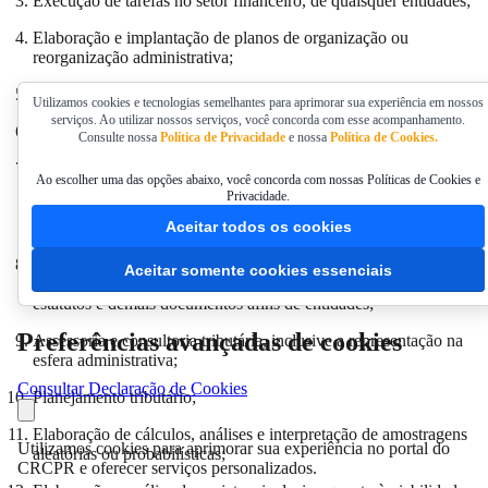
Execução de tarefas no setor financeiro, de quaisquer entidades;
Elaboração e implantação de planos de organização ou
reorganização administrativa;
Organização de escritórios e almoxarifados;
Utilizamos cookies e tecnologias semelhantes para aprimorar sua experiência em nossos
serviços. Ao utilizar nossos serviços, você concorda com esse acompanhamento.
Organização de quadros administrativos;
Consulte nossa
Política de Privacidade
e nossa
Política de Cookies.
Estudos sobre a natureza e os meios de compra e venda de
Ao escolher uma das opções abaixo, você concorda com nossas Políticas de Cookies e
mercadorias e produtos, bem como o exercício das atividades
Privacidade.
compreendidas sob os títulos de "mercadologia" e "técnicas
comerciais" ou "merceologia";
Aceitar todos os cookies
Concepção, redação e encaminhamento, aos Registros Públicos,
Aceitar somente cookies essenciais
de instrumentos constitutivos, alterações contratuais, atas,
estatutos e demais documentos afins de entidades;
Preferências avançadas de cookies
Assessoria e consultoria tributária, inclusive a representação na
esfera administrativa;
Consultar Declaração de Cookies
Planejamento tributário;
Elaboração de cálculos, análises e interpretação de amostragens
Utilizamos cookies para aprimorar sua experiência no portal do
aleatórias ou probabilísticas;
CRCPR e oferecer serviços personalizados.