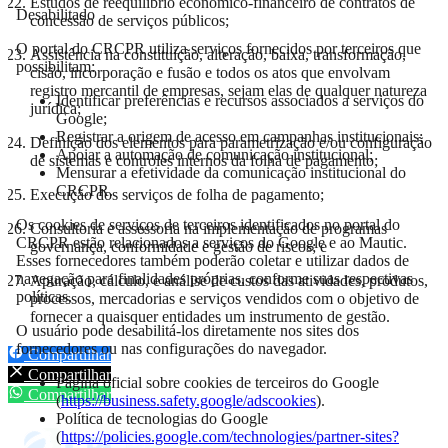
Estudos de reequilíbrio econômico-financeiro de contratos de
Desabilitado
concessão de serviços públicos;
O portal do CRCPR utiliza serviços fornecidos por terceiros que
Assistência na constituição, alteração, baixa, transformação,
possibilitam:
cisão, incorporação e fusão e todos os atos que envolvam
registro mercantil de empresas, sejam elas de qualquer natureza
Identificar preferências e recursos associados a serviços do
jurídica;
Google;
Registrar a origem de acesso em campanhas institucionais;
Definição dos elementos para parametrização e/ou configuração
Apoiar a automação de comunicação institucional;
de sistemas e controles internos da folha de pagamento;
Mensurar a efetividade da comunicação institucional do
CRCPR.
Execução dos serviços de folha de pagamento;
Os cookies de serviços de terceiros identificados no portal do
Consultoria e assessoria na implementação de programas
CRCPR estão relacionados a serviços do Google e ao Mautic.
governança, conformidade e gestão de riscos; e
Esses fornecedores também poderão coletar e utilizar dados de
navegação para finalidades próprias, conforme suas respectivas
Apuração, cálculo, e análise de custos das atividades, produtos,
políticas.
processos, mercadorias e serviços vendidos com o objetivo de
fornecer a quaisquer entidades um instrumento de gestão.
O usuário pode desabilitá-los diretamente nos sites dos
fornecedores ou nas configurações do navegador.
Compartilhar
Compartilhar
Página oficial sobre cookies de terceiros do Google
Compartilhar
(
https://business.safety.google/adscookies
).
Política de tecnologias do Google
(
https://policies.google.com/technologies/partner-sites?