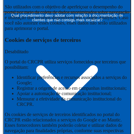
São utilizados com o objetivo de aperfeiçoar o desempenho do
portal por meio da coleta de dados anonimizados sobre navegação
Qual procedimento devo adotar com relação à documentação de
e utilização dos recursos disponíveis pelo Google Analytics. Caso
clientes que não consigo mais localizar?
você não autorize esses cookies, esses dados não serão utilizados
para aprimorar o portal.
Cookies de serviços de terceiros
Desabilitado
O portal do CRCPR utiliza serviços fornecidos por terceiros que
possibilitam:
Identificar preferências e recursos associados a serviços do
Google;
Registrar a origem de acesso em campanhas institucionais;
Apoiar a automação de comunicação institucional;
Mensurar a efetividade da comunicação institucional do
CRCPR.
Os cookies de serviços de terceiros identificados no portal do
CRCPR estão relacionados a serviços do Google e ao Mautic.
Esses fornecedores também poderão coletar e utilizar dados de
navegação para finalidades próprias, conforme suas respectivas