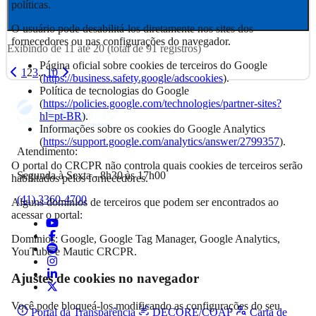
políticas.
O usuário pode desabilitá-los diretamente nos sites dos
fornecedores ou nas configurações do navegador.
Exibindo de
11
até
20
(total de
91
registros)
Página oficial sobre cookies de terceiros do Google
1
2
3
...
10
(
https://business.safety.google/adscookies
).
Política de tecnologias do Google
(
https://policies.google.com/technologies/partner-sites?
hl=pt-BR
).
Informações sobre os cookies do Google Analytics
(
https://support.google.com/analytics/answer/2799357
).
Atendimento:
O portal do CRCPR não controla quais cookies de terceiros serão
Segunda à Sexta - 8h30 às 17h00
habilitados pelos fornecedores.
(41) 3360-4700
Alguns domínios de terceiros que podem ser encontrados ao
acessar o portal:
Domínios: Google, Google Tag Manager, Google Analytics,
YouTube e Mautic CRCPR.
Ajustes de cookies no navegador
Você pode bloqueá-los modificando as configurações do seu
Portal da Transparência
DECORE/COAF
Carta de