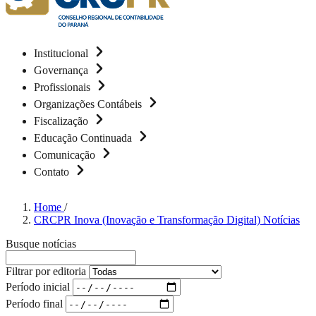
Institucional
Governança
Profissionais
Organizações Contábeis
Fiscalização
Educação Continuada
Comunicação
Contato
Home
/
CRCPR Inova (Inovação e Transformação Digital) Notícias
Busque notícias
Filtrar por editoria
Período inicial
Período final