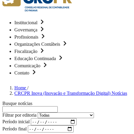
Institucional
Governança
Profissionais
Organizações Contábeis
Fiscalização
Educação Continuada
Comunicação
Contato
Home
/
CRCPR Inova (Inovação e Transformação Digital) Notícias
Busque notícias
Filtrar por editoria
Período inicial
Período final