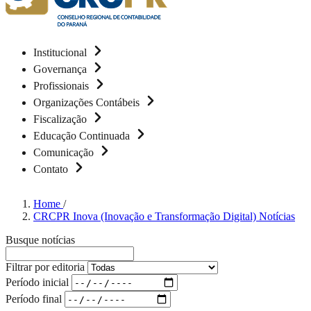
Institucional
Governança
Profissionais
Organizações Contábeis
Fiscalização
Educação Continuada
Comunicação
Contato
Home
/
CRCPR Inova (Inovação e Transformação Digital) Notícias
Busque notícias
Filtrar por editoria
Período inicial
Período final