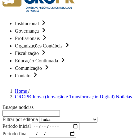
Institucional
Governança
Profissionais
Organizações Contábeis
Fiscalização
Educação Continuada
Comunicação
Contato
Home
/
CRCPR Inova (Inovação e Transformação Digital) Notícias
Busque notícias
Filtrar por editoria
Período inicial
Período final