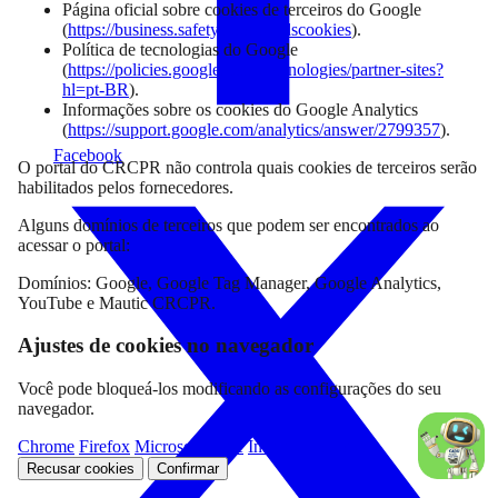
Página oficial sobre cookies de terceiros do Google
(
https://business.safety.google/adscookies
).
Política de tecnologias do Google
(
https://policies.google.com/technologies/partner-sites?
hl=pt-BR
).
Informações sobre os cookies do Google Analytics
(
https://support.google.com/analytics/answer/2799357
).
Facebook
O portal do CRCPR não controla quais cookies de terceiros serão
habilitados pelos fornecedores.
Alguns domínios de terceiros que podem ser encontrados ao
acessar o portal:
Domínios: Google, Google Tag Manager, Google Analytics,
YouTube e Mautic CRCPR.
Ajustes de cookies no navegador
Você pode bloqueá-los modificando as configurações do seu
navegador.
Chrome
Firefox
Microsoft Edge
Internet Explorer
Recusar cookies
Confirmar