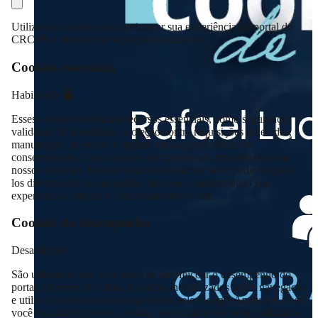
Utilizamos cookies para aprimorar sua experiência no portal do
CRCPR e oferecer serviços personalizados.
Cookies essenciais
Habilitado
Esses cookies viabilizam recursos essenciais, como segurança,
validação de identidade, proteção contra requisições indevidas,
manutenção da sessão e registro da sua preferência de
consentimento. Esses cookies não podem ser desabilitados em
nossos sistemas. Mesmo sendo necessários, você pode bloqueá-
los diretamente no navegador, mas isso comprometerá sua
experiência e afetará o funcionamento do site.
Cookies de desempenho
Desabilitado
São utilizados com o objetivo de aperfeiçoar o desempenho do
portal por meio da coleta de dados anonimizados sobre navegação
e utilização dos recursos disponíveis pelo Google Analytics. Caso
você não autorize esses cookies, esses dados não serão utilizados