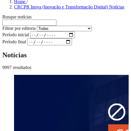
Home
/
CRCPR Inova (Inovação e Transformação Digital) Notícias
Busque notícias
Filtrar por editoria
Período inicial
Período final
Notícias
9997 resultados