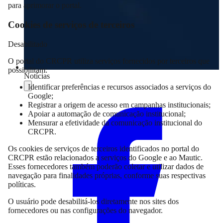
para aprimorar o portal.
Cookies de serviços de terceiros
Desabilitado
O portal do CRCPR utiliza serviços fornecidos por terceiros que
possibilitam:
Notícias
Identificar preferências e recursos associados a serviços do
Compartilhar
Google;
Registrar a origem de acesso em campanhas institucionais;
Apoiar a automação de comunicação institucional;
Mensurar a efetividade da comunicação institucional do
CRCPR.
Os cookies de serviços de terceiros identificados no portal do
CRCPR estão relacionados a serviços do Google e ao Mautic.
Esses fornecedores também poderão coletar e utilizar dados de
navegação para finalidades próprias, conforme suas respectivas
políticas.
O usuário pode desabilitá-los diretamente nos sites dos
fornecedores ou nas configurações do navegador.