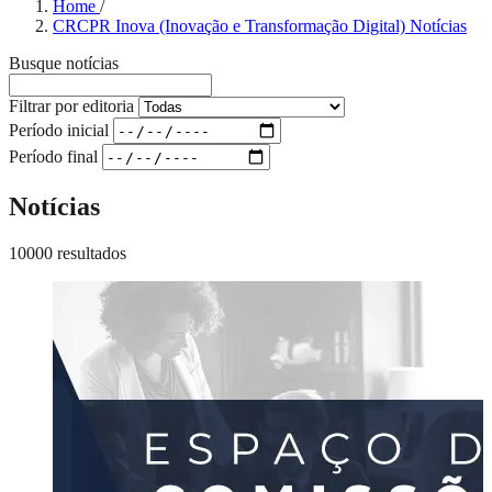
Home
/
CRCPR Inova (Inovação e Transformação Digital) Notícias
Busque notícias
Filtrar por editoria
Período inicial
Período final
Notícias
10000 resultados