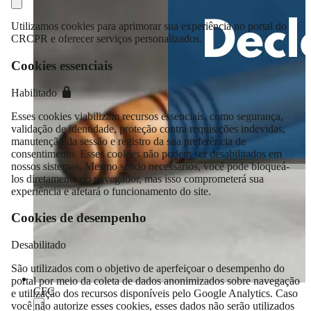
Utilizamos cookies para aprimorar sua experiência no portal do
CRCPR e oferecer serviços personalizados.
Cookies essenciais
Habilitado
Esses cookies viabilizam recursos essenciais, como segurança,
validação de identidade, proteção contra requisições indevidas,
manutenção da sessão e registro da sua preferência de
consentimento. Esses cookies não podem ser desabilitados em
nossos sistemas. Mesmo sendo necessários, você pode bloqueá-
los diretamente no navegador, mas isso comprometerá sua
experiência e afetará o funcionamento do site.
Cookies de desempenho
Desabilitado
São utilizados com o objetivo de aperfeiçoar o desempenho do
portal por meio da coleta de dados anonimizados sobre navegação
CFC
e utilização dos recursos disponíveis pelo Google Analytics. Caso
você não autorize esses cookies, esses dados não serão utilizados