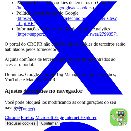
Página oficial sobre cookies de terceiros do Google
(
https://business.safety.google/adscookies
).
Política de tecnologias do Google
(
https://policies.google.com/technologies/partner-sites?
hl=pt-BR
).
Informações sobre os cookies do Google Analytics
(
https://support.google.com/analytics/answer/2799357
).
O portal do CRCPR não controla quais cookies de terceiros serão
habilitados pelos fornecedores.
Alguns domínios de terceiros que podem ser encontrados ao
acessar o portal:
Domínios: Google, Google Tag Manager, Google Analytics,
YouTube e Mautic CRCPR.
Ajustes de cookies no navegador
Você pode bloqueá-los modificando as configurações do seu
navegador.
X (Twitter)
Chrome
Firefox
Microsoft Edge
Internet Explorer
Recusar cookies
Confirmar