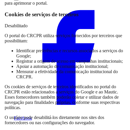
Compartilhar
para aprimorar o portal.
Cookies de serviços de terceiros
Desabilitado
O portal do CRCPR utiliza serviços fornecidos por terceiros que
possibilitam:
Identificar preferências e recursos associados a serviços do
Google;
Registrar a origem de acesso em campanhas institucionais;
Apoiar a automação de comunicação institucional;
Mensurar a efetividade da comunicação institucional do
CRCPR.
Os cookies de serviços de terceiros identificados no portal do
CRCPR estão relacionados a serviços do Google e ao Mautic.
Esses fornecedores também poderão coletar e utilizar dados de
navegação para finalidades próprias, conforme suas respectivas
políticas.
O usuário pode desabilitá-los diretamente nos sites dos
Facebook
fornecedores ou nas configurações do navegador.