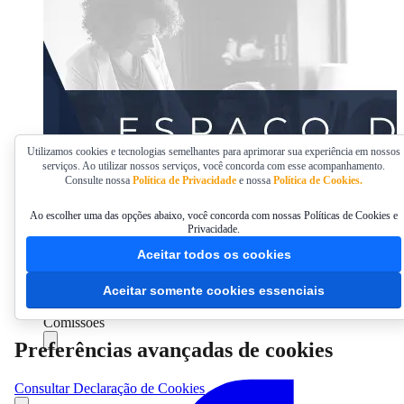
Utilizamos cookies e tecnologias semelhantes para aprimorar sua experiência em nossos
serviços. Ao utilizar nossos serviços, você concorda com esse acompanhamento.
Consulte nossa
Política de Privacidade
e nossa
Política de Cookies.
Ao escolher uma das opções abaixo, você concorda com nossas Políticas de Cookies e
Privacidade.
Aceitar todos os cookies
Aceitar somente cookies essenciais
Comissões
Preferências avançadas de cookies
Compartilhar
Consultar Declaração de Cookies