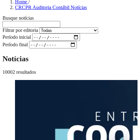
Home
/
CRCPR Auditoria Contábil Notícias
Busque notícias
Filtrar por editoria
Período inicial
Período final
Notícias
10002 resultados