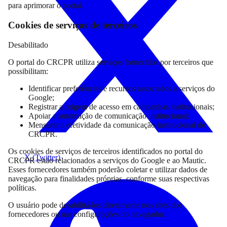
para aprimorar o portal.
Cookies de serviços de terceiros
Desabilitado
O portal do CRCPR utiliza serviços fornecidos por terceiros que
possibilitam:
Identificar preferências e recursos associados a serviços do
Google;
Registrar a origem de acesso em campanhas institucionais;
Apoiar a automação de comunicação institucional;
Mensurar a efetividade da comunicação institucional do
CRCPR.
Os cookies de serviços de terceiros identificados no portal do
X (Twitter)
CRCPR estão relacionados a serviços do Google e ao Mautic.
Esses fornecedores também poderão coletar e utilizar dados de
navegação para finalidades próprias, conforme suas respectivas
políticas.
O usuário pode desabilitá-los diretamente nos sites dos
fornecedores ou nas configurações do navegador.