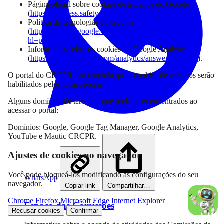
Página oficial sobre cookies de terceiros do Google
(
https://business.safety.google/adscookies
).
Política de tecnologias do Google
(
https://policies.google.com/technologies/partner-sites?
hl=pt-BR
).
Informações sobre os cookies do Google Analytics
(
https://support.google.com/analytics/answer/2799357
).
O portal do CRCPR não controla quais cookies de terceiros serão
habilitados pelos fornecedores.
Alguns domínios de terceiros que podem ser encontrados ao
acessar o portal:
Domínios: Google, Google Tag Manager, Google Analytics,
YouTube e Mautic CRCPR.
Ajustes de cookies no navegador
Você pode bloqueá-los modificando as configurações do seu
WhatsApp
navegador.
Copiar link
Compartilhar…
Chrome
Firefox
Microsoft Edge
Internet Explorer
Espaço das Comissões
Recusar cookies
Confirmar