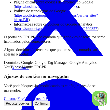
Página oficial sobre cookies de terceiros do Google
(
https://business.safety.google/adscookies
).
Política de tecnologias do Google
(
https://policies.google.com/technologies/partner-sites?
hl=pt-BR
).
Informações sobre os cookies do Google Analytics
(
https://support.google.com/analytics/answer/2799357
).
O portal do CRCPR não controla quais cookies de terceiros serão
habilitados pelos fornecedores.
Alguns domínios de terceiros que podem ser encontrados ao
acessar o portal:
Domínios: Google, Google Tag Manager, Google Analytics,
YouTube e Mautic CRCPR.
X (Twitter)
Ajustes de cookies no navegador
Você pode bloqueá-los modificando as configurações do seu
navegador.
Chrome
Firefox
Microsoft Edge
Internet Explorer
Recusar cookies
Confirmar