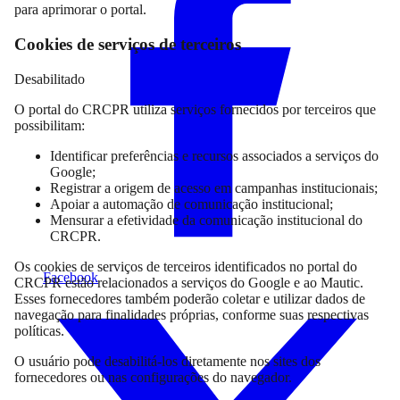
para aprimorar o portal.
Cookies de serviços de terceiros
Desabilitado
O portal do CRCPR utiliza serviços fornecidos por terceiros que
possibilitam:
Identificar preferências e recursos associados a serviços do
Google;
Registrar a origem de acesso em campanhas institucionais;
Apoiar a automação de comunicação institucional;
Mensurar a efetividade da comunicação institucional do
CRCPR.
Os cookies de serviços de terceiros identificados no portal do
Facebook
CRCPR estão relacionados a serviços do Google e ao Mautic.
Esses fornecedores também poderão coletar e utilizar dados de
navegação para finalidades próprias, conforme suas respectivas
políticas.
O usuário pode desabilitá-los diretamente nos sites dos
fornecedores ou nas configurações do navegador.