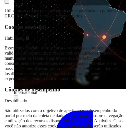
Utilizamos cookies para aprimorar sua experiência no portal do
CRCPR e oferecer serviços personalizados.
Cookies essenciais
Habilitado
Esses cookies viabilizam recursos essenciais, como segurança,
validação de identidade, proteção contra requisições indevidas,
manutenção da sessão e registro da sua preferência de
consentimento. Esses cookies não podem ser desabilitados em
nossos sistemas. Mesmo sendo necessários, você pode bloqueá-
los diretamente no navegador, mas isso comprometerá sua
experiência e afetará o funcionamento do site.
Cookies de desempenho
Internacional
Desabilitado
Compartilhar
São utilizados com o objetivo de aperfeiçoar o desempenho do
portal por meio da coleta de dados anonimizados sobre navegação
e utilização dos recursos disponíveis pelo Google Analytics. Caso
você não autorize esses cookies, esses dados não serão utilizados