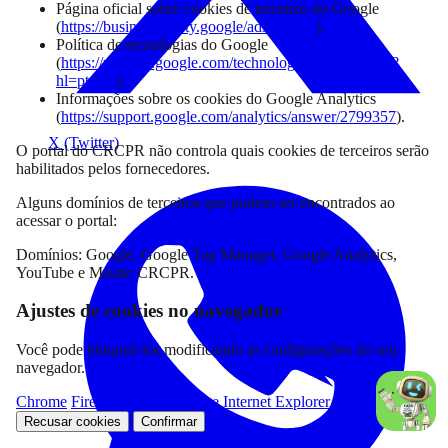
Página oficial sobre cookies de terceiros do Google
(
https://business.safety.google/adscookies
).
Política de tecnologias do Google
(
https://policies.google.com/technologies/partner-sites?
hl=pt-BR
).
Informações sobre os cookies do Google Analytics
(
https://support.google.com/analytics/answer/2799357
).
X (Twitter)
O portal do CRCPR não controla quais cookies de terceiros serão
habilitados pelos fornecedores.
Alguns domínios de terceiros que podem ser encontrados ao
acessar o portal:
Domínios: Google, Google Tag Manager, Google Analytics,
YouTube e Mautic CRCPR.
Ajustes de cookies no navegador
Você pode bloqueá-los modificando as configurações do seu
navegador.
Chrome
Firefox
Microsoft Edge
Internet Explorer
Recusar cookies
Confirmar