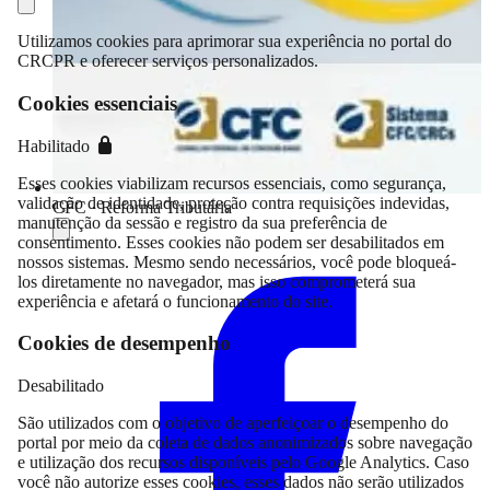
Utilizamos cookies para aprimorar sua experiência no portal do
CRCPR e oferecer serviços personalizados.
Cookies essenciais
Habilitado
Esses cookies viabilizam recursos essenciais, como segurança,
validação de identidade, proteção contra requisições indevidas,
CFC · Reforma Tributária
manutenção da sessão e registro da sua preferência de
consentimento. Esses cookies não podem ser desabilitados em
Compartilhar
nossos sistemas. Mesmo sendo necessários, você pode bloqueá-
los diretamente no navegador, mas isso comprometerá sua
experiência e afetará o funcionamento do site.
Cookies de desempenho
Desabilitado
São utilizados com o objetivo de aperfeiçoar o desempenho do
portal por meio da coleta de dados anonimizados sobre navegação
e utilização dos recursos disponíveis pelo Google Analytics. Caso
você não autorize esses cookies, esses dados não serão utilizados