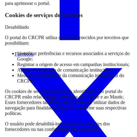
para aprimorar o portal.
Cookies de serviços de terceiros
Desabilitado
O portal do CRCPR utiliza serviços fornecidos por terceiros que
possibilitam:
Identificar preferências e recursos associados a serviços do
Facebook
Google;
Registrar a origem de acesso em campanhas institucionais;
Apoiar a automação de comunicação institucional;
Mensurar a efetividade da comunicação institucional do
CRCPR.
Os cookies de serviços de terceiros identificados no portal do
CRCPR estão relacionados a serviços do Google e ao Mautic.
Esses fornecedores também poderão coletar e utilizar dados de
navegação para finalidades próprias, conforme suas respectivas
políticas.
O usuário pode desabilitá-los diretamente nos sites dos
fornecedores ou nas configurações do navegador.