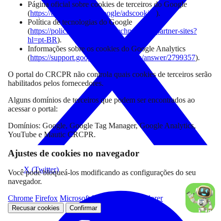
Página oficial sobre cookies de terceiros do Google
(
https://business.safety.google/adscookies
).
Política de tecnologias do Google
(
https://policies.google.com/technologies/partner-sites?
hl=pt-BR
).
Informações sobre os cookies do Google Analytics
(
https://support.google.com/analytics/answer/2799357
).
O portal do CRCPR não controla quais cookies de terceiros serão
habilitados pelos fornecedores.
Alguns domínios de terceiros que podem ser encontrados ao
acessar o portal:
Domínios: Google, Google Tag Manager, Google Analytics,
YouTube e Mautic CRCPR.
Ajustes de cookies no navegador
X (Twitter)
Você pode bloqueá-los modificando as configurações do seu
navegador.
Chrome
Firefox
Microsoft Edge
Internet Explorer
Recusar cookies
Confirmar