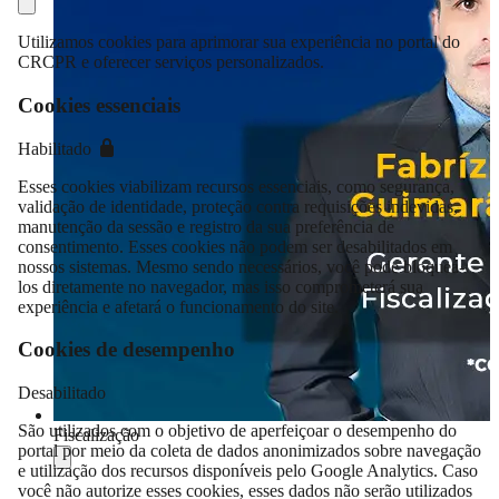
Utilizamos cookies para aprimorar sua experiência no portal do
CRCPR e oferecer serviços personalizados.
Cookies essenciais
Habilitado
Esses cookies viabilizam recursos essenciais, como segurança,
validação de identidade, proteção contra requisições indevidas,
manutenção da sessão e registro da sua preferência de
consentimento. Esses cookies não podem ser desabilitados em
nossos sistemas. Mesmo sendo necessários, você pode bloqueá-
los diretamente no navegador, mas isso comprometerá sua
experiência e afetará o funcionamento do site.
Cookies de desempenho
Desabilitado
São utilizados com o objetivo de aperfeiçoar o desempenho do
Fiscalização
portal por meio da coleta de dados anonimizados sobre navegação
e utilização dos recursos disponíveis pelo Google Analytics. Caso
Compartilhar
você não autorize esses cookies, esses dados não serão utilizados