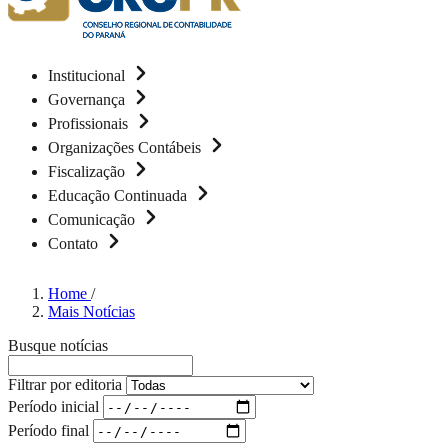
Institucional
Governança
Profissionais
Organizações Contábeis
Fiscalização
Educação Continuada
Comunicação
Contato
Home
/
Mais Notícias
Busque notícias
Filtrar por editoria
Período inicial
Período final