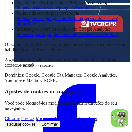
Página oficial sobre cookies de terceiros do Google
(
https://business.safety.google/adscookies
).
Política de tecnologias do Google
(
https://policies.google.com/technologies/partner-sites?
hl=pt-BR
).
Informações sobre os cookies do Google Analytics
(
https://support.google.com/analytics/answer/2799357
).
O portal do CRCPR não controla quais cookies de terceiros serão
habilitados pelos fornecedores.
Alguns domínios de terceiros que podem ser encontrados ao
acessar o portal:
Eventos · Comissões
Domínios: Google, Google Tag Manager, Google Analytics,
Compartilhar
YouTube e Mautic CRCPR.
Ajustes de cookies no navegador
Você pode bloqueá-los modificando as configurações do seu
navegador.
Chrome
Firefox
Microsoft Edge
Internet Explorer
Recusar cookies
Confirmar