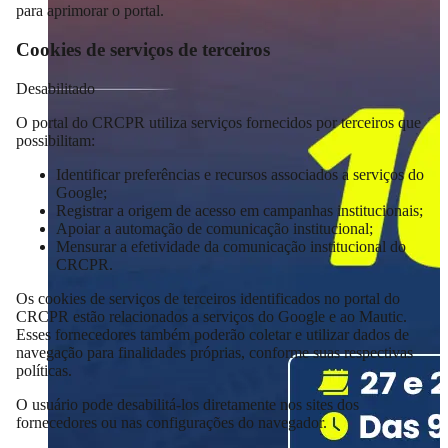
para aprimorar o portal.
Cookies de serviços de terceiros
Desabilitado
O portal do CRCPR utiliza serviços fornecidos por terceiros que
possibilitam:
Identificar preferências e recursos associados a serviços do
Google;
Registrar a origem de acesso em campanhas institucionais;
Apoiar a automação de comunicação institucional;
Mensurar a efetividade da comunicação institucional do
CRCPR.
Os cookies de serviços de terceiros identificados no portal do
CRCPR estão relacionados a serviços do Google e ao Mautic.
Esses fornecedores também poderão coletar e utilizar dados de
navegação para finalidades próprias, conforme suas respectivas
políticas.
O usuário pode desabilitá-los diretamente nos sites dos
fornecedores ou nas configurações do navegador.