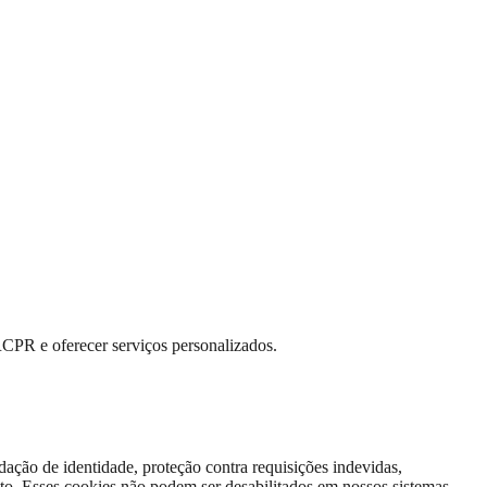
RCPR e oferecer serviços personalizados.
dação de identidade, proteção contra requisições indevidas,
to. Esses cookies não podem ser desabilitados em nossos sistemas.