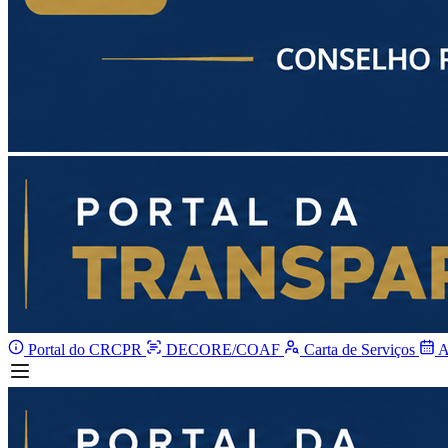
Portal do CRCPR
DECORE/COAF
Carta de Serviços
A