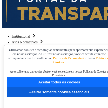
Institucional
Atos Normativos
Financeiro
Utilizamos cookies e tecnologias semelhantes para aprimorar sua experiênci
Prestação de Contas
em nossos serviços. Ao utilizar nossos serviços, você concorda com esse
acompanhamento. Consulte nossa
Política de Privacidade
e nossa
Política 
Licitações e Convênios
Cookies.
Servidores e Concurso Público
Informações ao Cidadão
Ao escolher uma das opções abaixo, você concorda com nossas Políticas de Cookies 
Privacidade.
Contato
Aceitar todos os cookies
Home
/
Aceitar somente cookies essenciais
Prestação de Contas
/
Prestação de Contas
/
Relatórios de Gestão