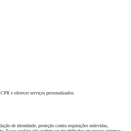
RCPR e oferecer serviços personalizados.
dação de identidade, proteção contra requisições indevidas,
to. Esses cookies não podem ser desabilitados em nossos sistemas.