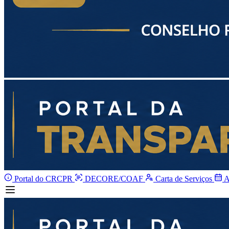
Portal do CRCPR
DECORE/COAF
Carta de Serviços
A