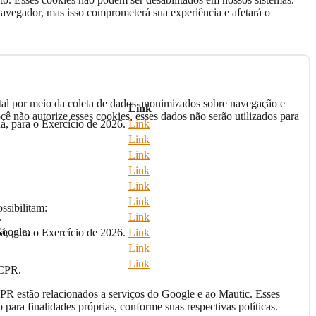
avegador, mas isso comprometerá sua experiência e afetará o
tal por meio da coleta de dados anonimizados sobre navegação e
Link
cê não autorize esses cookies, esses dados não serão utilizados para
, para o Exercício de 2026.
Link
Link
Link
Link
Link
Link
ssibilitam:
.
Link
Google;
, para o Exercício de 2026.
Link
Link
Link
RCPR.
CPR estão relacionados a serviços do Google e ao Mautic. Esses
para finalidades próprias, conforme suas respectivas políticas.