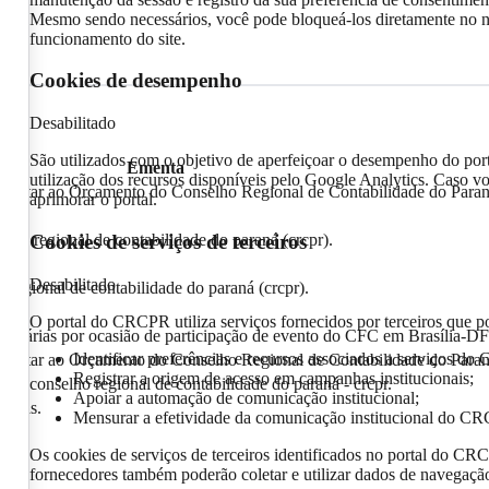
Mesmo sendo necessários, você pode bloqueá-los diretamente no n
funcionamento do site.
Cookies de desempenho
Desabilitado
São utilizados com o objetivo de aperfeiçoar o desempenho do por
Ementa
utilização dos recursos disponíveis pelo Google Analytics. Caso vo
mentar ao Orçamento do Conselho Regional de Contabilidade do Paraná
aprimorar o portal.
Cookies de serviços de terceiros
lho regional de contabilidade do paraná (crcpr).
Desabilitado
 regional de contabilidade do paraná (crcpr).
O portal do CRCPR utiliza serviços fornecidos por terceiros que po
e diárias por ocasião de participação de evento do CFC em Brasília-DF
Identificar preferências e recursos associados a serviços do 
mentar ao Orçamento do Conselho Regional de Contabilidade do Paraná
Registrar a origem de acesso em campanhas institucionais;
 do conselho regional de contabilidade do paraná - crcpr.
Apoiar a automação de comunicação institucional;
ncias.
Mensurar a efetividade da comunicação institucional do C
Os cookies de serviços de terceiros identificados no portal do CR
fornecedores também poderão coletar e utilizar dados de navegação 