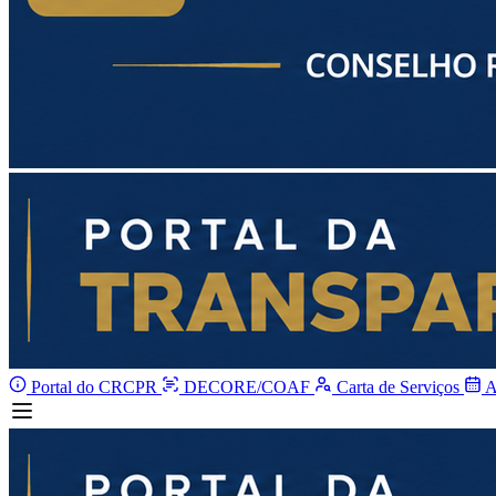
Portal do CRCPR
DECORE/COAF
Carta de Serviços
A