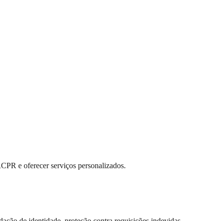
RCPR e oferecer serviços personalizados.
dação de identidade, proteção contra requisições indevidas,