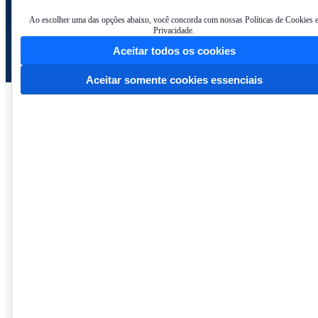
Ao escolher uma das opções abaixo, você concorda com nossas Políticas de Cookies 
Privacidade.
Aceitar todos os cookies
Aceitar somente cookies essenciais
Institucional
Atos Normativos
Financeiro
Prestação de Contas
Licitações e Convênios
Servidores e Concurso Público
Informações ao Cidadão
Contato
Home
/
Informações ao Cidadão
/
Informações ao Cidadão
/
E-Sic