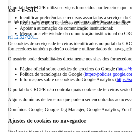
O portal do CRCPR utiliza serviços fornecidos por terceiros que po
ônico - e-SIC
Identificar preferências e recursos associados a serviços do 
ue no link abaixo. Informe seus dados, endereço eletrônico (e-mail) ou
Registrar a origem de acesso em campanhas institucionais;
Apoiar a automação de comunicação institucional;
Mensurar a efetividade da comunicação institucional do C
 federal 12.527/2011
.
Os cookies de serviços de terceiros identificados no portal do CR
fornecedores também poderão coletar e utilizar dados de navegação 
O usuário pode desabilitá-los diretamente nos sites dos fornecedo
Página oficial sobre cookies de terceiros do Google (
https:/
Política de tecnologias do Google (
https://policies.google.c
Informações sobre os cookies do Google Analytics (
https:/
O portal do CRCPR não controla quais cookies de terceiros serão h
Alguns domínios de terceiros que podem ser encontrados ao acessar
Domínios: Google, Google Tag Manager, Google Analytics, You
Ajustes de cookies no navegador