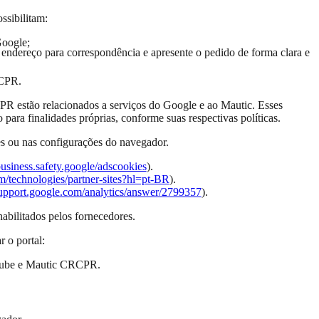
ssibilitam:
Google;
 endereço para correspondência e apresente o pedido de forma clara e
RCPR.
CPR estão relacionados a serviços do Google e ao Mautic. Esses
para finalidades próprias, conforme suas respectivas políticas.
res ou nas configurações do navegador.
/business.safety.google/adscookies
).
om/technologies/partner-sites?hl=pt-BR
).
/support.google.com/analytics/answer/2799357
).
abilitados pelos fornecedores.
 o portal:
Tube e Mautic CRCPR.