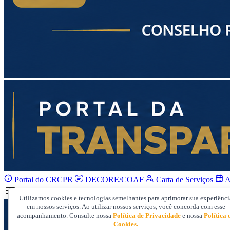
Portal do CRCPR
DECORE/COAF
Carta de Serviços
A
Utilizamos cookies e tecnologias semelhantes para aprimorar sua experiênci
em nossos serviços. Ao utilizar nossos serviços, você concorda com esse
acompanhamento. Consulte nossa
Política de Privacidade
e nossa
Política 
Cookies.