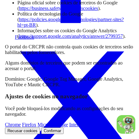
Página oficial sobre cookies de terceiros do Google
(
https://business.safety.google/adscookies
).
Política de tecnologias do Google
(
https://policies.google.com/technologies/partner-sites?
hl=pt-BR
).
Informações sobre os cookies do Google Analytics
(
https://support.google.com/analytics/answer/2799357
).
Facebook
O portal do CRCPR não controla quais cookies de terceiros serão
habilitados pelos fornecedores.
Alguns domínios de terceiros que podem ser encontrados ao
acessar o portal:
Domínios: Google, Google Tag Manager, Google Analytics,
YouTube e Mautic CRCPR.
Ajustes de cookies no navegador
Você pode bloqueá-los modificando as configurações do seu
navegador.
Chrome
Firefox
Microsoft Edge
Internet Explorer
Recusar cookies
Confirmar