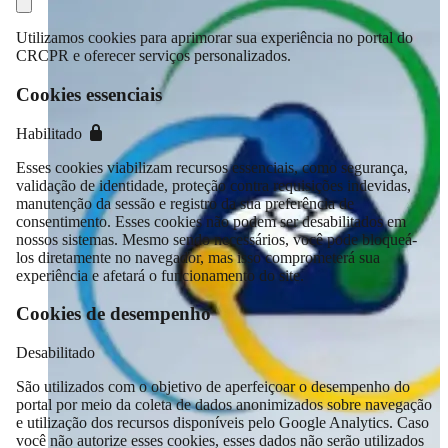
Utilizamos cookies para aprimorar sua experiência no portal do
CRCPR e oferecer serviços personalizados.
Cookies essenciais
Habilitado
Esses cookies viabilizam recursos essenciais, como segurança,
validação de identidade, proteção contra requisições indevidas,
manutenção da sessão e registro da sua preferência de
consentimento. Esses cookies não podem ser desabilitados em
nossos sistemas. Mesmo sendo necessários, você pode bloqueá-
los diretamente no navegador, mas isso comprometerá sua
experiência e afetará o funcionamento do site.
Cookies de desempenho
Desabilitado
São utilizados com o objetivo de aperfeiçoar o desempenho do
portal por meio da coleta de dados anonimizados sobre navegação
e utilização dos recursos disponíveis pelo Google Analytics. Caso
você não autorize esses cookies, esses dados não serão utilizados