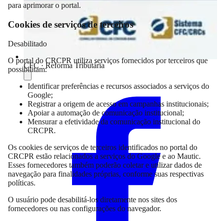
para aprimorar o portal.
Cookies de serviços de terceiros
Desabilitado
O portal do CRCPR utiliza serviços fornecidos por terceiros que
CFC · Reforma Tributária
possibilitam:
Compartilhar
Identificar preferências e recursos associados a serviços do
Google;
Registrar a origem de acesso em campanhas institucionais;
Apoiar a automação de comunicação institucional;
Mensurar a efetividade da comunicação institucional do
CRCPR.
Os cookies de serviços de terceiros identificados no portal do
CRCPR estão relacionados a serviços do Google e ao Mautic.
Esses fornecedores também poderão coletar e utilizar dados de
navegação para finalidades próprias, conforme suas respectivas
políticas.
O usuário pode desabilitá-los diretamente nos sites dos
fornecedores ou nas configurações do navegador.