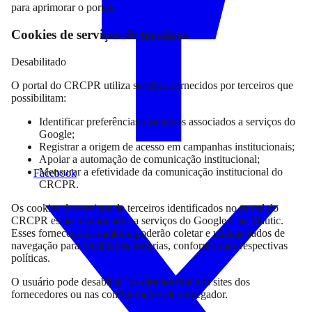
para aprimorar o portal.
Cookies de serviços de terceiros
Desabilitado
O portal do CRCPR utiliza serviços fornecidos por terceiros que
possibilitam:
Identificar preferências e recursos associados a serviços do
Google;
Registrar a origem de acesso em campanhas institucionais;
Apoiar a automação de comunicação institucional;
Mensurar a efetividade da comunicação institucional do
Facebook
CRCPR.
Os cookies de serviços de terceiros identificados no portal do
CRCPR estão relacionados a serviços do Google e ao Mautic.
Esses fornecedores também poderão coletar e utilizar dados de
navegação para finalidades próprias, conforme suas respectivas
políticas.
O usuário pode desabilitá-los diretamente nos sites dos
fornecedores ou nas configurações do navegador.