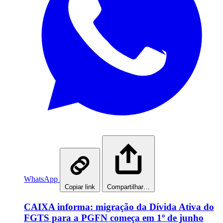
WhatsApp
Copiar link
Compartilhar…
CAIXA informa: migração da Dívida Ativa do
FGTS para a PGFN começa em 1º de junho