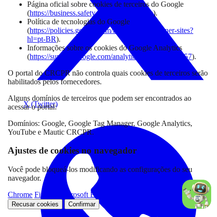
Página oficial sobre cookies de terceiros do Google
(
https://business.safety.google/adscookies
).
Política de tecnologias do Google
(
https://policies.google.com/technologies/partner-sites?
hl=pt-BR
).
Informações sobre os cookies do Google Analytics
(
https://support.google.com/analytics/answer/2799357
).
O portal do CRCPR não controla quais cookies de terceiros serão
habilitados pelos fornecedores.
Alguns domínios de terceiros que podem ser encontrados ao
X (Twitter)
acessar o portal:
Domínios: Google, Google Tag Manager, Google Analytics,
YouTube e Mautic CRCPR.
Ajustes de cookies no navegador
Você pode bloqueá-los modificando as configurações do seu
navegador.
Chrome
Firefox
Microsoft Edge
Internet Explorer
Recusar cookies
Confirmar