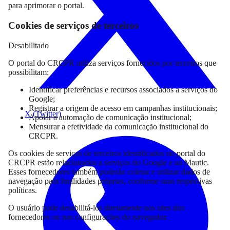
para aprimorar o portal.
Cookies de serviços de terceiros
Desabilitado
O portal do CRCPR utiliza serviços fornecidos por terceiros que
possibilitam:
Identificar preferências e recursos associados a serviços do
Google;
Registrar a origem de acesso em campanhas institucionais;
X (Twitter)
Apoiar a automação de comunicação institucional;
Mensurar a efetividade da comunicação institucional do
CRCPR.
Os cookies de serviços de terceiros identificados no portal do
CRCPR estão relacionados a serviços do Google e ao Mautic.
Esses fornecedores também poderão coletar e utilizar dados de
navegação para finalidades próprias, conforme suas respectivas
políticas.
O usuário pode desabilitá-los diretamente nos sites dos
fornecedores ou nas configurações do navegador.