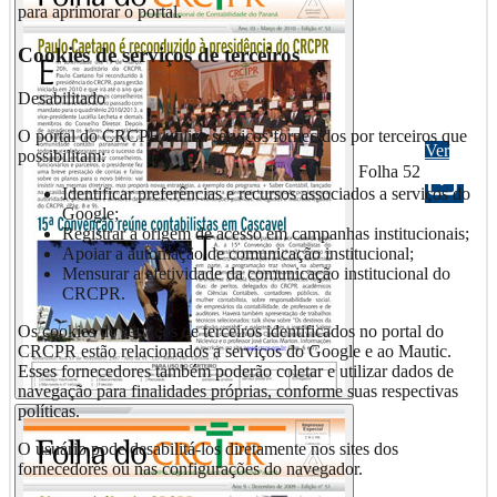
para aprimorar o portal.
Cookies de serviços de terceiros
Desabilitado
O portal do CRCPR utiliza serviços fornecidos por terceiros que
Ver
possibilitam:
Folha 52
Identificar preferências e recursos associados a serviços do
Google;
Registrar a origem de acesso em campanhas institucionais;
Apoiar a automação de comunicação institucional;
Mensurar a efetividade da comunicação institucional do
CRCPR.
Os cookies de serviços de terceiros identificados no portal do
CRCPR estão relacionados a serviços do Google e ao Mautic.
Esses fornecedores também poderão coletar e utilizar dados de
navegação para finalidades próprias, conforme suas respectivas
políticas.
O usuário pode desabilitá-los diretamente nos sites dos
fornecedores ou nas configurações do navegador.