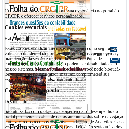
Utilizamos cookies para aprimorar sua experiência no portal do
CRCPR e oferecer serviços personalizados.
Cookies essenciais
Habilitado
Esses cookies viabilizam recursos essenciais, como segurança,
Ver
validação de identidade, proteção contra requisições indevidas,
Folha 53
manutenção da sessão e registro da sua preferência de
consentimento. Esses cookies não podem ser desabilitados em
nossos sistemas. Mesmo sendo necessários, você pode bloqueá-
los diretamente no navegador, mas isso comprometerá sua
experiência e afetará o funcionamento do site.
Cookies de desempenho
Desabilitado
São utilizados com o objetivo de aperfeiçoar o desempenho do
portal por meio da coleta de dados anonimizados sobre navegação
e utilização dos recursos disponíveis pelo Google Analytics. Caso
você não autorize esses cookies, esses dados não serão utilizados