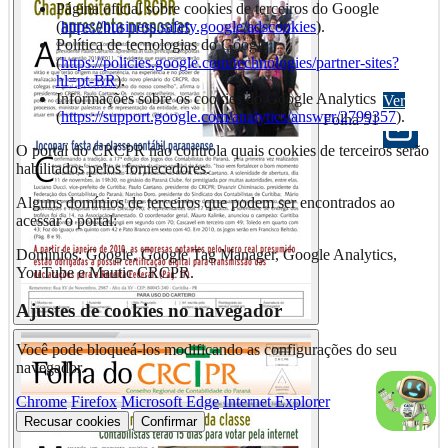
Página oficial sobre cookies de terceiros do Google
(
https://business.safety.google/adscookies
).
Política de tecnologias do Google
(
https://policies.google.com/technologies/partner-sites?
hl=pt-BR
).
Informações sobre os cookies do Google Analytics
Ver
(
https://support.google.com/analytics/answer/2799357
).
Folha 51
O portal do CRCPR não controla quais cookies de terceiros serão
habilitados pelos fornecedores.
Alguns domínios de terceiros que podem ser encontrados ao
acessar o portal:
Domínios: Google, Google Tag Manager, Google Analytics,
YouTube e Mautic CRCPR.
Ajustes de cookies no navegador
Você pode bloqueá-los modificando as configurações do seu
navegador.
Chrome
Firefox
Microsoft Edge
Internet Explorer
Recusar cookies
Confirmar