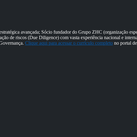
ratégica avançada; Sócio fundador do Grupo ZHC (organização espec
ação de riscos (Due Diligence) com vasta experiência nacional e inter
e Governança.
Clique aqui para acessar o currículo completo
no portal d