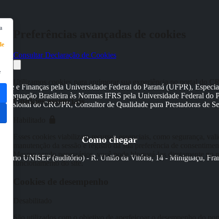
a
Preferências avançadas de cookies
de
Consultar Declaração de Cookies
e
Utilizamos cookies para aprimorar sua experiência no portal do C
dade e Finanças pela Universidade Federal do Paraná (UFPR), Especiali
 Adequação Brasileira às Normas IFRS pela Universidade Federal do 
Cookies essenciais
rofissional do CRC/PR, Consultor de Qualidade para Prestadoras de Ser
Habilitado
Esses cookies viabilizam recursos essenciais, como segurança, vali
Como chegar
manutenção da sessão e registro da sua preferência de consentimen
Mesmo sendo necessários, você pode bloqueá-los diretamente no n
sitário UNISEP (auditório) - R. União da Vitória, 14 - Miniguaçu, Fra
funcionamento do site.
Cookies de desempenho
Desabilitado
São utilizados com o objetivo de aperfeiçoar o desempenho do por