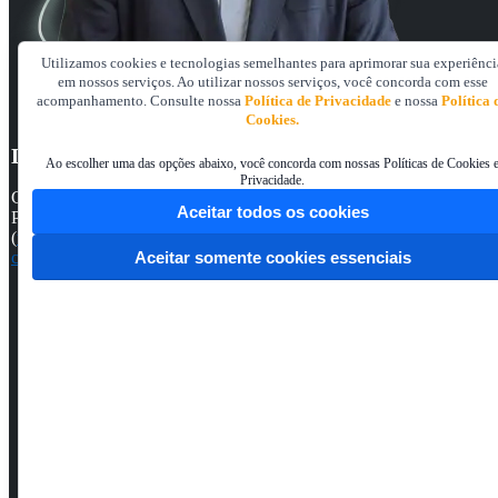
Utilizamos cookies e tecnologias semelhantes para aprimorar sua experiênci
em nossos serviços. Ao utilizar nossos serviços, você concorda com esse
acompanhamento. Consulte nossa
Política de Privacidade
e nossa
Política 
Cookies.
LAUDELINO JOCHEM
Ao escolher uma das opções abaixo, você concorda com nossas Políticas de Cookies 
Privacidade.
Contador, Bacharel em Ciências Contábeis, Especialista em Contabili
Aceitar todos os cookies
Paraná (PUCPR), Aperfeiçoamento em Contabilidade Internacional –
(
www.aicconsultoria.com.br
), Vice Presidente de Desenvolvimento P
currículo completo
no portal de eventos do CRCPR.
Aceitar somente cookies essenciais
Centro Univer