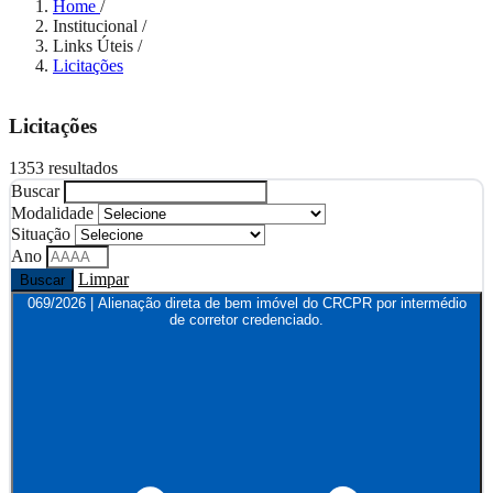
Home
/
Institucional
/
Links Úteis
/
Licitações
Licitações
1353 resultados
Buscar
Modalidade
Situação
Ano
Limpar
Buscar
069/2026 | Alienação direta de bem imóvel do CRCPR por intermédio
de corretor credenciado.