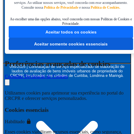
serviços. Ao utilizar nossos serviços, você concorda com esse acompanhamento.
Consulte nossa
Política de Privacidade
e nossa
Política de Cookies.
Ao escolher uma das opções abaixo, você concorda com nossas Políticas de Cookies e
Privacidade.
Aceitar todos os cookies
Aceitar somente cookies essenciais
Preferências avançadas de cookies
056/2026 | Contratação de serviço especializado de elaboração de
laudos de avaliação de bens imóveis urbanos de propriedade do
CRCPR, localizados nas cidades de Curitiba, Londrina e Maringá.
Consultar Declaração de Cookies
Utilizamos cookies para aprimorar sua experiência no portal do
CRCPR e oferecer serviços personalizados.
Cookies essenciais
Habilitado
Esses cookies viabilizam recursos essenciais, como segurança,