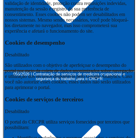
validação de identidade, proteção contra requisições indevidas,
manutenção da sessão e registro da sua preferência de
consentimento. Esses cookies não podem ser desabilitados em
nossos sistemas. Mesmo sendo necessários, você pode bloqueá-
los diretamente no navegador, mas isso comprometerá sua
experiência e afetará o funcionamento do site.
Cookies de desempenho
Desabilitado
São utilizados com o objetivo de aperfeiçoar o desempenho do
portal por meio da coleta de dados anonimizados sobre navegação
055/2026 | Contratação de serviços de medicina ocupacional e
e utilização dos recursos disponíveis pelo Google Analytics. Caso
segurança do trabalho para o CRCPR
você não autorize esses cookies, esses dados não serão utilizados
para aprimorar o portal.
Cookies de serviços de terceiros
Desabilitado
O portal do CRCPR utiliza serviços fornecidos por terceiros que
possibilitam:
Identificar preferências e recursos associados a serviços do