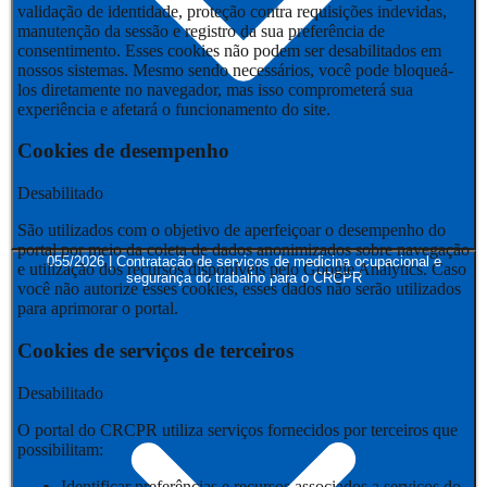
validação de identidade, proteção contra requisições indevidas,
manutenção da sessão e registro da sua preferência de
consentimento. Esses cookies não podem ser desabilitados em
nossos sistemas. Mesmo sendo necessários, você pode bloqueá-
los diretamente no navegador, mas isso comprometerá sua
experiência e afetará o funcionamento do site.
Cookies de desempenho
Desabilitado
São utilizados com o objetivo de aperfeiçoar o desempenho do
portal por meio da coleta de dados anonimizados sobre navegação
055/2026 | Contratação de serviços de medicina ocupacional e
e utilização dos recursos disponíveis pelo Google Analytics. Caso
segurança do trabalho para o CRCPR
você não autorize esses cookies, esses dados não serão utilizados
para aprimorar o portal.
Cookies de serviços de terceiros
Desabilitado
O portal do CRCPR utiliza serviços fornecidos por terceiros que
possibilitam:
Identificar preferências e recursos associados a serviços do