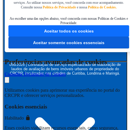
serviços. Ao utilizar nossos serviços, você concorda com esse acompanhamento.
Consulte nossa
Política de Privacidade
e nossa
Política de Cookies.
Ao escolher uma das opções abaixo, você concorda com nossas Políticas de Cookies e
Privacidade.
Aceitar todos os cookies
Aceitar somente cookies essenciais
Preferências avançadas de cookies
056/2026 | Contratação de serviço especializado de elaboração de
laudos de avaliação de bens imóveis urbanos de propriedade do
CRCPR, localizados nas cidades de Curitiba, Londrina e Maringá.
Consultar Declaração de Cookies
Utilizamos cookies para aprimorar sua experiência no portal do
CRCPR e oferecer serviços personalizados.
Cookies essenciais
Habilitado
Esses cookies viabilizam recursos essenciais, como segurança,