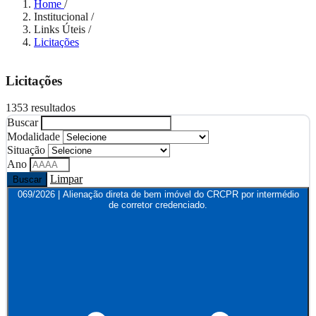
Home
/
Institucional
/
Links Úteis
/
Licitações
Licitações
1353 resultados
Buscar
Modalidade
Situação
Ano
Limpar
Buscar
069/2026 | Alienação direta de bem imóvel do CRCPR por intermédio
de corretor credenciado.