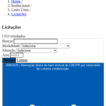
Home
/
Institucional
/
Links Úteis
/
Licitações
Licitações
1353 resultados
Buscar
Modalidade
Situação
Ano
Limpar
Buscar
069/2026 | Alienação direta de bem imóvel do CRCPR por intermédio
de corretor credenciado.