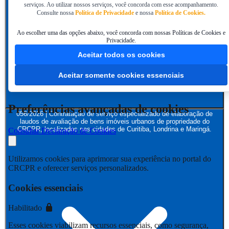
serviços. Ao utilizar nossos serviços, você concorda com esse acompanhamento.
Consulte nossa
Política de Privacidade
e nossa
Política de Cookies.
Ao escolher uma das opções abaixo, você concorda com nossas Políticas de Cookies e
Privacidade.
Aceitar todos os cookies
Aceitar somente cookies essenciais
Preferências avançadas de cookies
056/2026 | Contratação de serviço especializado de elaboração de
laudos de avaliação de bens imóveis urbanos de propriedade do
CRCPR, localizados nas cidades de Curitiba, Londrina e Maringá.
Consultar Declaração de Cookies
Utilizamos cookies para aprimorar sua experiência no portal do
CRCPR e oferecer serviços personalizados.
Cookies essenciais
Habilitado
Esses cookies viabilizam recursos essenciais, como segurança,