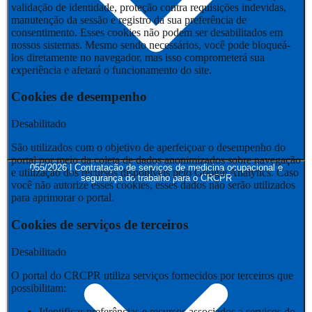
validação de identidade, proteção contra requisições indevidas,
manutenção da sessão e registro da sua preferência de
consentimento. Esses cookies não podem ser desabilitados em
nossos sistemas. Mesmo sendo necessários, você pode bloqueá-
los diretamente no navegador, mas isso comprometerá sua
experiência e afetará o funcionamento do site.
Cookies de desempenho
Desabilitado
São utilizados com o objetivo de aperfeiçoar o desempenho do
portal por meio da coleta de dados anonimizados sobre navegação
055/2026 | Contratação de serviços de medicina ocupacional e
e utilização dos recursos disponíveis pelo Google Analytics. Caso
segurança do trabalho para o CRCPR
você não autorize esses cookies, esses dados não serão utilizados
para aprimorar o portal.
Cookies de serviços de terceiros
Desabilitado
O portal do CRCPR utiliza serviços fornecidos por terceiros que
possibilitam:
Identificar preferências e recursos associados a serviços do