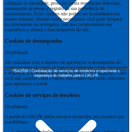
validação de identidade, proteção contra requisições indevidas,
manutenção da sessão e registro da sua preferência de
consentimento. Esses cookies não podem ser desabilitados em
nossos sistemas. Mesmo sendo necessários, você pode bloqueá-
los diretamente no navegador, mas isso comprometerá sua
experiência e afetará o funcionamento do site.
Cookies de desempenho
Desabilitado
São utilizados com o objetivo de aperfeiçoar o desempenho do
portal por meio da coleta de dados anonimizados sobre navegação
055/2026 | Contratação de serviços de medicina ocupacional e
e utilização dos recursos disponíveis pelo Google Analytics. Caso
segurança do trabalho para o CRCPR
você não autorize esses cookies, esses dados não serão utilizados
para aprimorar o portal.
Cookies de serviços de terceiros
Desabilitado
O portal do CRCPR utiliza serviços fornecidos por terceiros que
possibilitam:
Identificar preferências e recursos associados a serviços do