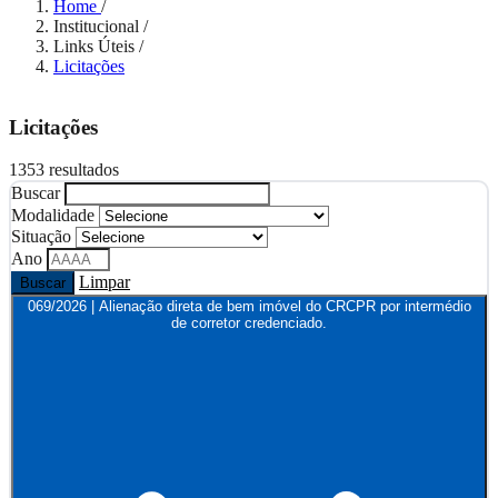
Home
/
Institucional
/
Links Úteis
/
Licitações
Licitações
1353 resultados
Buscar
Modalidade
Situação
Ano
Limpar
Buscar
069/2026 | Alienação direta de bem imóvel do CRCPR por intermédio
de corretor credenciado.