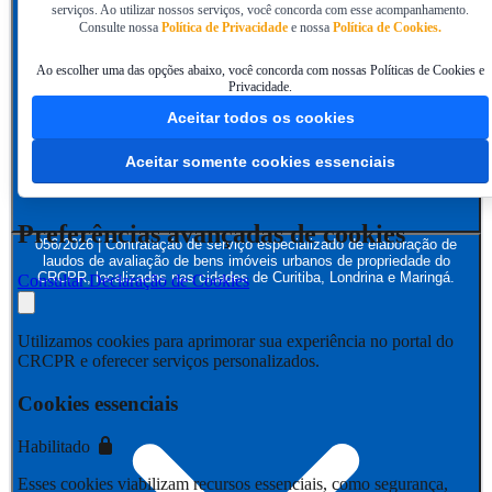
serviços. Ao utilizar nossos serviços, você concorda com esse acompanhamento.
Consulte nossa
Política de Privacidade
e nossa
Política de Cookies.
Ao escolher uma das opções abaixo, você concorda com nossas Políticas de Cookies e
Privacidade.
Aceitar todos os cookies
Aceitar somente cookies essenciais
Preferências avançadas de cookies
056/2026 | Contratação de serviço especializado de elaboração de
laudos de avaliação de bens imóveis urbanos de propriedade do
CRCPR, localizados nas cidades de Curitiba, Londrina e Maringá.
Consultar Declaração de Cookies
Utilizamos cookies para aprimorar sua experiência no portal do
CRCPR e oferecer serviços personalizados.
Cookies essenciais
Habilitado
Esses cookies viabilizam recursos essenciais, como segurança,