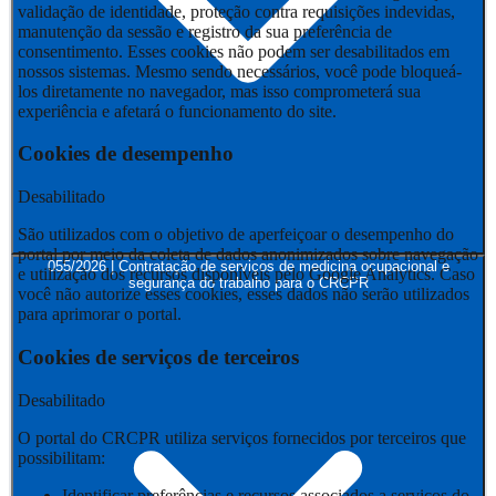
validação de identidade, proteção contra requisições indevidas,
manutenção da sessão e registro da sua preferência de
consentimento. Esses cookies não podem ser desabilitados em
nossos sistemas. Mesmo sendo necessários, você pode bloqueá-
los diretamente no navegador, mas isso comprometerá sua
experiência e afetará o funcionamento do site.
Cookies de desempenho
Desabilitado
São utilizados com o objetivo de aperfeiçoar o desempenho do
portal por meio da coleta de dados anonimizados sobre navegação
055/2026 | Contratação de serviços de medicina ocupacional e
e utilização dos recursos disponíveis pelo Google Analytics. Caso
segurança do trabalho para o CRCPR
você não autorize esses cookies, esses dados não serão utilizados
para aprimorar o portal.
Cookies de serviços de terceiros
Desabilitado
O portal do CRCPR utiliza serviços fornecidos por terceiros que
possibilitam:
Identificar preferências e recursos associados a serviços do