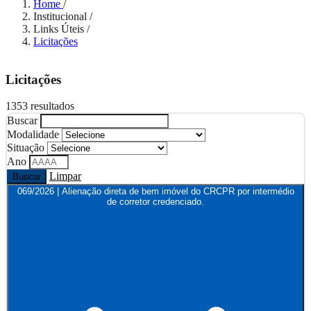
Home
/
Institucional
/
Links Úteis
/
Licitações
Licitações
1353 resultados
Buscar
Modalidade
Situação
Ano
Limpar
Buscar
069/2026 | Alienação direta de bem imóvel do CRCPR por intermédio
de corretor credenciado.