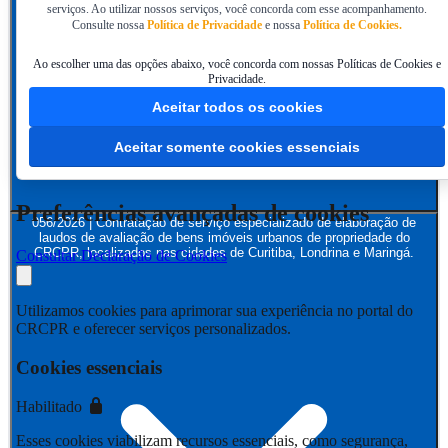
serviços. Ao utilizar nossos serviços, você concorda com esse acompanhamento.
Consulte nossa
Política de Privacidade
e nossa
Política de Cookies.
Ao escolher uma das opções abaixo, você concorda com nossas Políticas de Cookies e
Privacidade.
Aceitar todos os cookies
Aceitar somente cookies essenciais
Preferências avançadas de cookies
056/2026 | Contratação de serviço especializado de elaboração de
laudos de avaliação de bens imóveis urbanos de propriedade do
CRCPR, localizados nas cidades de Curitiba, Londrina e Maringá.
Consultar Declaração de Cookies
Utilizamos cookies para aprimorar sua experiência no portal do
CRCPR e oferecer serviços personalizados.
Cookies essenciais
Habilitado
Esses cookies viabilizam recursos essenciais, como segurança,