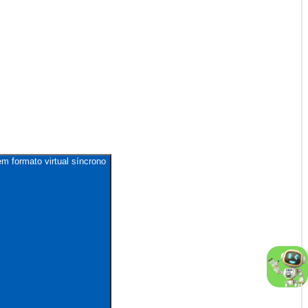
m formato virtual síncrono