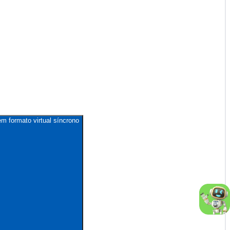
m formato virtual síncrono