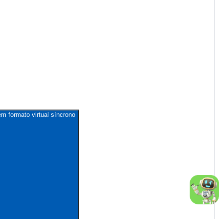
m formato virtual síncrono