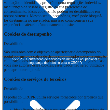
validação de identidade, proteção contra requisições indevidas,
manutenção da sessão e registro da sua preferência de
consentimento. Esses cookies não podem ser desabilitados em
nossos sistemas. Mesmo sendo necessários, você pode bloqueá-
los diretamente no navegador, mas isso comprometerá sua
experiência e afetará o funcionamento do site.
Cookies de desempenho
Desabilitado
São utilizados com o objetivo de aperfeiçoar o desempenho do
portal por meio da coleta de dados anonimizados sobre navegação
055/2026 | Contratação de serviços de medicina ocupacional e
e utilização dos recursos disponíveis pelo Google Analytics. Caso
segurança do trabalho para o CRCPR
você não autorize esses cookies, esses dados não serão utilizados
para aprimorar o portal.
Cookies de serviços de terceiros
Desabilitado
O portal do CRCPR utiliza serviços fornecidos por terceiros que
possibilitam:
Identificar preferências e recursos associados a serviços do