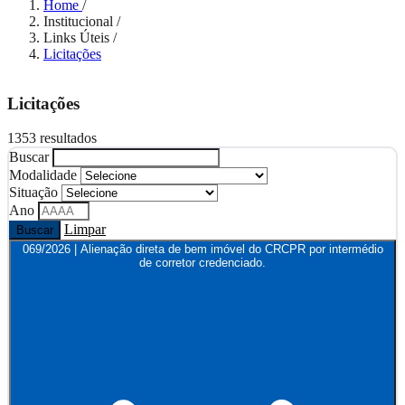
Home
/
Institucional
/
Links Úteis
/
Licitações
Licitações
1353 resultados
Buscar
Modalidade
Situação
Ano
Limpar
Buscar
069/2026 | Alienação direta de bem imóvel do CRCPR por intermédio
de corretor credenciado.