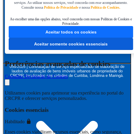
serviços. Ao utilizar nossos serviços, você concorda com esse acompanhamento.
Consulte nossa
Política de Privacidade
e nossa
Política de Cookies.
Ao escolher uma das opções abaixo, você concorda com nossas Políticas de Cookies e
Privacidade.
Aceitar todos os cookies
Aceitar somente cookies essenciais
Preferências avançadas de cookies
056/2026 | Contratação de serviço especializado de elaboração de
laudos de avaliação de bens imóveis urbanos de propriedade do
CRCPR, localizados nas cidades de Curitiba, Londrina e Maringá.
Consultar Declaração de Cookies
Utilizamos cookies para aprimorar sua experiência no portal do
CRCPR e oferecer serviços personalizados.
Cookies essenciais
Habilitado
Esses cookies viabilizam recursos essenciais, como segurança,