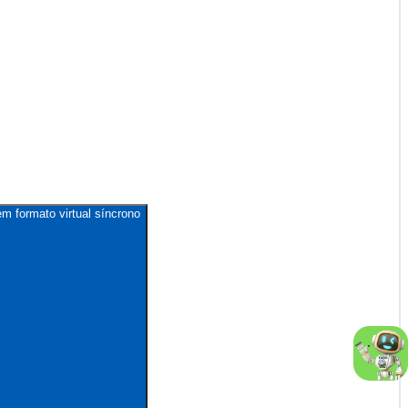
m formato virtual síncrono