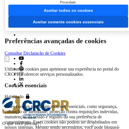
Privacidade.
Aceitar todos os cookies
Acessibilidade
Aceitar somente cookies essenciais
Preferências avançadas de cookies
Consultar Declaração de Cookies
Utilizamos cookies para aprimorar sua experiência no portal do
CRCPR e oferecer serviços personalizados.
Cookies essenciais
Habilitado
Esses cookies viabilizam recursos essenciais, como segurança,
validação de identidade, proteção contra requisições indevidas,
manutenção da sessão e registro da sua preferência de
consentimento. Esses cookies não podem ser desabilitados em
O que você precisa?
nossos sistemas. Mesmo sendo necessários, você pode bloqueá-