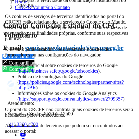
Mensurar a efetividade da comunicação institucional do
Home
/
CRCPR.
CRCPR Voluntário Contato
Os cookies de serviços de terceiros identificados no portal do
CRCPR estão relacionados a serviços do Google e ao Mautic.
Contato Comissão Estadual do CFC
Esses fornecedores também poderão coletar e utilizar dados de
navegação para finalidades próprias, conforme suas respectivas
Voluntário
políticas.
E-mail:
comissao.voluntariado@crcpr.org.br
O usuário pode desabilitá-los diretamente nos sites dos
fornecedores ou nas configurações do navegador.
Compartilhar
Compartilhar
Página oficial sobre cookies de terceiros do Google
Compartilhar
(
https://business.safety.google/adscookies
).
Política de tecnologias do Google
(
https://policies.google.com/technologies/partner-sites?
hl=pt-BR
).
Informações sobre os cookies do Google Analytics
(
https://support.google.com/analytics/answer/2799357
).
Atendimento:
O portal do CRCPR não controla quais cookies de terceiros serão
Segunda à Sexta - 8h30 às 17h00
habilitados pelos fornecedores.
(41) 3360-4700
Alguns domínios de terceiros que podem ser encontrados ao
acessar o portal: