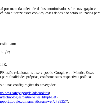
tal por meio da coleta de dados anonimizados sobre navegação e
cê não autorize esses cookies, esses dados não serão utilizados para
ssibilitam:
Google;
RCPR.
CPR estão relacionados a serviços do Google e ao Mautic. Esses
para finalidades próprias, conforme suas respectivas políticas.
res ou nas configurações do navegador.
/business.safety.google/adscookies
).
om/technologies/partner-sites?hl=pt-BR
).
/support.google.com/analytics/answer/2799357
).