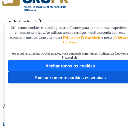
Institucional
Utilizamos cookies e tecnologias semelhantes para aprimorar sua experiênci
Governança
em nossos serviços. Ao utilizar nossos serviços, você concorda com esse
Profissionais
acompanhamento. Consulte nossa
Política de Privacidade
e nossa
Política 
Organizações Contábeis
Cookies.
Fiscalização
Ao escolher uma das opções abaixo, você concorda com nossas Políticas de Cookies 
Educação Continuada
Privacidade.
Comunicação
Aceitar todos os cookies
Contato
Aceitar somente cookies essenciais
Home
/
CRCPR Terceiro Setor Publicações
Acesse e baixe as publicações da Comissã
E-book Tratamento contábil do voluntariado no Terceiro Setor