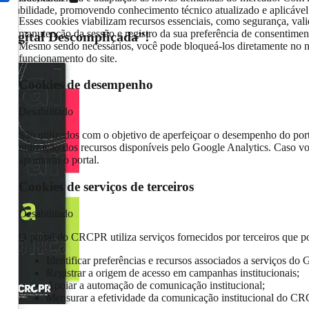
ontabilidade, promovendo conhecimento técnico atualizado e aplicável
Esses cookies viabilizam recursos essenciais, como segurança, vali
manutenção da sessão e registro da sua preferência de consentimen
 Digital Descomplicada”!
Mesmo sendo necessários, você pode bloqueá-los diretamente no n
funcionamento do site.
Cookies de desempenho
Desabilitado
São utilizados com o objetivo de aperfeiçoar o desempenho do por
utilização dos recursos disponíveis pelo Google Analytics. Caso vo
aprimorar o portal.
Cookies de serviços de terceiros
Desabilitado
O portal do CRCPR utiliza serviços fornecidos por terceiros que po
Identificar preferências e recursos associados a serviços do 
Registrar a origem de acesso em campanhas institucionais;
Apoiar a automação de comunicação institucional;
Mensurar a efetividade da comunicação institucional do C