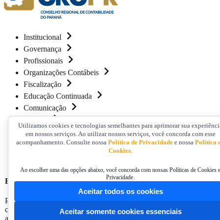
Institucional
Governança
Profissionais
Organizações Contábeis
Fiscalização
Educação Continuada
Comunicação
Contato
Utilizamos cookies e tecnologias semelhantes para aprimorar sua experiênci
em nossos serviços. Ao utilizar nossos serviços, você concorda com esse
acompanhamento. Consulte nossa
Política de Privacidade
e nossa
Política 
Home
/
Cookies.
CRCPR Inova (Inovação e Transformação Digital) Publicações
Ao escolher uma das opções abaixo, você concorda com nossas Políticas de Cookies 
Privacidade.
Ebook “Transformação Digital Descomplicada” - 2025
Aceitar todos os cookies
Produção inédita e colaborativa desenvolvida pelos membros do grupo 
contábil, oferecendo uma abordagem prática, acessível e alinhada à re
Aceitar somente cookies essenciais
aplicação no dia a dia das organizações contábeis, com foco em pro