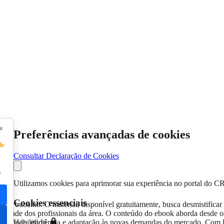
a
Preferências avançadas de cookies
de
Consultar Declaração de Cookies
e
Utilizamos cookies para aprimorar sua experiência no portal do C
Cookies essenciais
de trabalho. O material, disponível gratuitamente, busca desmistificar
alidade dos profissionais da área. O conteúdo do ebook aborda desde os 
dutividade, eficiência e adaptação às novas demandas do mercado. Com 
Habilitado