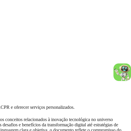
RCPR e oferecer serviços personalizados.
 os conceitos relacionados à inovação tecnológica no universo
desafios e benefícios da transformação digital até estratégias de
linguagem clara e objetiva, o documento reflete o compromisso do