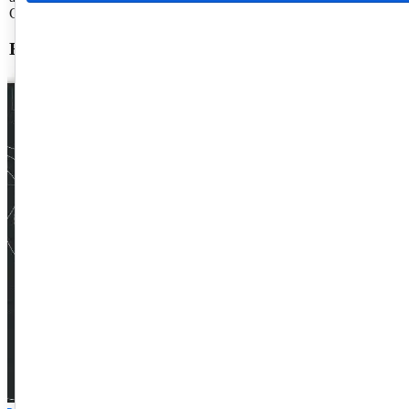
CRCPR em fomentar a cultura da inovação entre os profissionais da c
Baixe
aqui
seu exemplar do ebook “Transformação