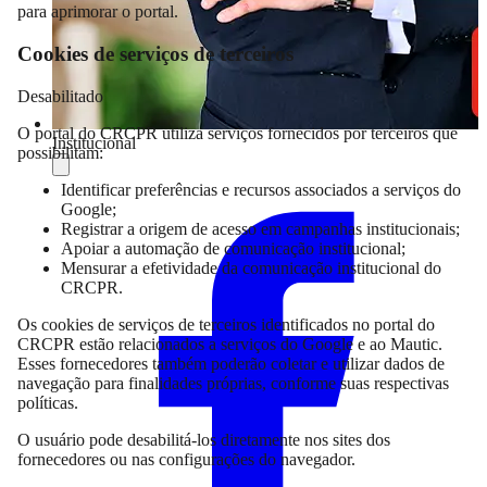
para aprimorar o portal.
Cookies de serviços de terceiros
Desabilitado
O portal do CRCPR utiliza serviços fornecidos por terceiros que
Institucional
possibilitam:
Compartilhar
Identificar preferências e recursos associados a serviços do
Google;
Registrar a origem de acesso em campanhas institucionais;
Apoiar a automação de comunicação institucional;
Mensurar a efetividade da comunicação institucional do
CRCPR.
Os cookies de serviços de terceiros identificados no portal do
CRCPR estão relacionados a serviços do Google e ao Mautic.
Esses fornecedores também poderão coletar e utilizar dados de
navegação para finalidades próprias, conforme suas respectivas
políticas.
O usuário pode desabilitá-los diretamente nos sites dos
fornecedores ou nas configurações do navegador.