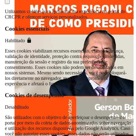
Utilizamos cookies para aprimorar sua experiência no portal do
CRCPR e oferecer serviços personalizados.
Cookies essenciais
Habilitado
Esses cookies viabilizam recursos essenciais, como segurança,
validação de identidade, proteção contra requisições indevidas,
manutenção da sessão e registro da sua preferência de
consentimento. Esses cookies não podem ser desabilitados em
nossos sistemas. Mesmo sendo necessários, você pode bloqueá-
los diretamente no navegador, mas isso comprometerá sua
experiência e afetará o funcionamento do site.
Cookies de desempenho
Desabilitado
São utilizados com o objetivo de aperfeiçoar o desempenho do
portal por meio da coleta de dados anonimizados sobre navegação
e utilização dos recursos disponíveis pelo Google Analytics. Caso
você não autorize esses cookies, esses dados não serão utilizados