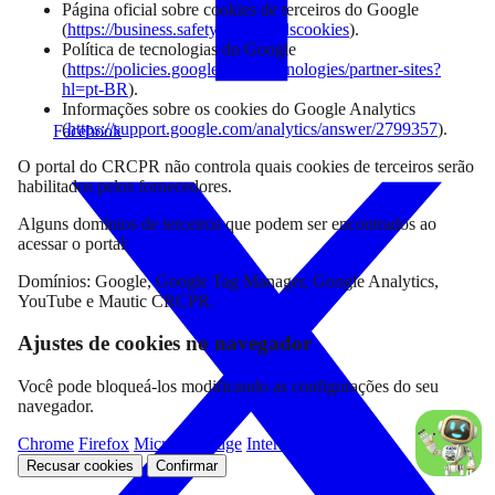
Página oficial sobre cookies de terceiros do Google
(
https://business.safety.google/adscookies
).
Política de tecnologias do Google
(
https://policies.google.com/technologies/partner-sites?
hl=pt-BR
).
Informações sobre os cookies do Google Analytics
(
https://support.google.com/analytics/answer/2799357
).
Facebook
O portal do CRCPR não controla quais cookies de terceiros serão
habilitados pelos fornecedores.
Alguns domínios de terceiros que podem ser encontrados ao
acessar o portal:
Domínios: Google, Google Tag Manager, Google Analytics,
YouTube e Mautic CRCPR.
Ajustes de cookies no navegador
Você pode bloqueá-los modificando as configurações do seu
navegador.
Chrome
Firefox
Microsoft Edge
Internet Explorer
Recusar cookies
Confirmar