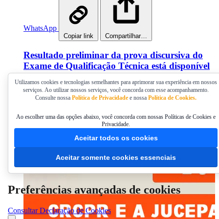
WhatsApp
Copiar link
Compartilhar…
Resultado preliminar da prova discursiva do
Exame de Qualificação Técnica está disponível
Utilizamos cookies e tecnologias semelhantes para aprimorar sua experiência em nossos
O resultado final do exame está previsto para o dia 5 de
serviços. Ao utilizar nossos serviços, você concorda com esse acompanhamento.
agosto
Consulte nossa
Política de Privacidade
e nossa
Política de Cookies.
Publicado em 07/07/2026 14:00
Ao escolher uma das opções abaixo, você concorda com nossas Políticas de Cookies e
Privacidade.
Aceitar todos os cookies
Aceitar somente cookies essenciais
Preferências avançadas de cookies
Consultar Declaração de Cookies