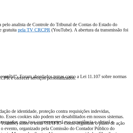
 pelo analista de Controle do Tribunal de Contas do Estado do
 gratuita
pela TV CRCPR
(YouTube). A abertura da transmissão foi
a contábil". Foram abordados temas como a Lei 11.107 sobre normas
RCPR e oferecer serviços personalizados.
dação de identidade, proteção contra requisições indevidas,
to. Esses cookies não podem ser desabilitados em nossos sistemas.
avegador, mas isso comprometerá sua experiência e afetará o
 Youtube) sobre o tema "SIAFIC- Como organizar o plano de ação
 o evento, organizado pela Comissão do Contador Público do