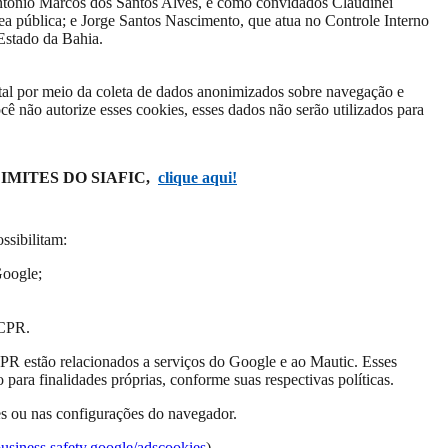
tonio Marcos dos Santos Alves, e como convidados Claudinei
a pública; e Jorge Santos Nascimento, que atua no Controle Interno
Estado da Bahia.
tal por meio da coleta de dados anonimizados sobre navegação e
cê não autorize esses cookies, esses dados não serão utilizados para
LIMITES DO SIAFIC,
clique aqui!
ssibilitam:
Google;
RCPR.
CPR estão relacionados a serviços do Google e ao Mautic. Esses
para finalidades próprias, conforme suas respectivas políticas.
res ou nas configurações do navegador.
/business.safety.google/adscookies
).