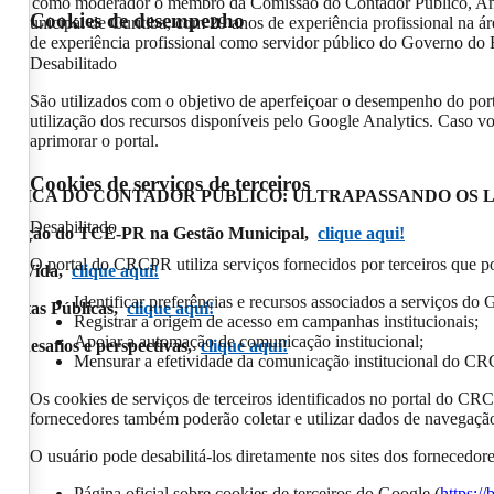
 tendo como moderador o membro da Comissão do Contador Público, An
Cookies de desempenho
Municipal de Curitiba, com 29 anos de experiência profissional na áre
nos de experiência profissional como servidor público do Governo do 
Desabilitado
São utilizados com o objetivo de aperfeiçoar o desempenho do por
utilização dos recursos disponíveis pelo Google Analytics. Caso vo
aprimorar o portal.
Cookies de serviços de terceiros
DADE E ÉTICA DO CONTADOR PÚBLICO: ULTRAPASSANDO OS 
Desabilitado
scalização do TCE-PR na Gestão Municipal,
clique aqui!
O portal do CRCPR utiliza serviços fornecidos por terceiros que po
s da Vida,
clique aqui!
Identificar preferências e recursos associados a serviços do 
 Contas Públicas,
clique aqui!
Registrar a origem de acesso em campanhas institucionais;
Apoiar a automação de comunicação institucional;
ic: desafios e perspectivas,
clique aqui!
Mensurar a efetividade da comunicação institucional do C
Os cookies de serviços de terceiros identificados no portal do CR
fornecedores também poderão coletar e utilizar dados de navegação 
O usuário pode desabilitá-los diretamente nos sites dos fornecedo
Página oficial sobre cookies de terceiros do Google (
https:/