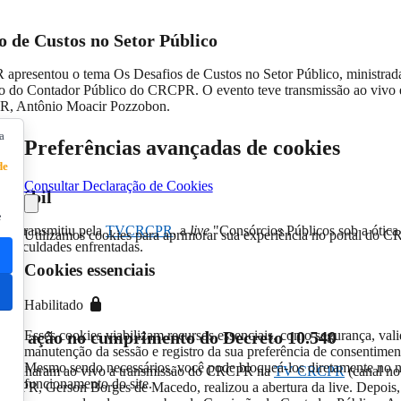
o de Custos no Setor Público
apresentou o tema Os Desafios de Custos no Setor Público, ministrada
 do Contador Público do CRCPR. O evento teve transmissão ao vivo e
CPR, Antônio Moacir Pozzobon.
a
Preferências avançadas de cookies
de
Consultar Declaração de Cookies
ontábil
e
PR transmitiu pela
TVCRCPR
, a
live
"Consórcios Públicos sob a ótic
Utilizamos cookies para aprimorar sua experiência no portal do C
 dificuldades enfrentadas.
Cookies essenciais
Habilitado
 de ação no cumprimento do Decreto 10.540
Esses cookies viabilizam recursos essenciais, como segurança, vali
manutenção da sessão e registro da sua preferência de consentimen
Mesmo sendo necessários, você pode bloqueá-los diretamente no n
 acompanharam ao vivo a transmissão do CRCPR na
TV CRCPR
(canal no
funcionamento do site.
RCPR, Gerson Borges de Macedo, realizou a abertura da live. Depois,