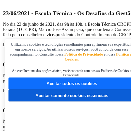
23/06/2021 - Escola Técnica -
Os Desafios da Gestã
No dia 23 de junho de 2021, das 9h às 10h, a Escola Técnica CRCPR 
Paraná (TCE-PR), Marcio José Assumpção, que coordena a Comissão
feita pelo conselheiro e vice-presidente do Controle Interno do CR
Para assistir à gravação, clique
aqui!
Utilizamos cookies e tecnologias semelhantes para aprimorar sua experiênci
em nossos serviços. Ao utilizar nossos serviços, você concorda com esse
acompanhamento. Consulte nossa
Política de Privacidade
e nossa
Política 
Cookies.
04/06/2021 - Live
Consórcios Públicos sob a ótica c
Ao escolher uma das opções abaixo, você concorda com nossas Políticas de Cookies 
No dia 4 de junho, às 16h, a Comissão do Contador Público do CRC
Privacidade.
gerais de contratação, a constituição do Consórcio nos anos 2000 e as
Aceitar todos os cookies
Para assistir à gravação, clique
aqui!
Aceitar somente cookies essenciais
08/04/2021 - Live
SIAFIC- Como organizar o plano
No dia 30 de abril, às 16 horas, profissionais de diversos estados
no cumprimento do Decreto 10.540". O diretor superintendente do C