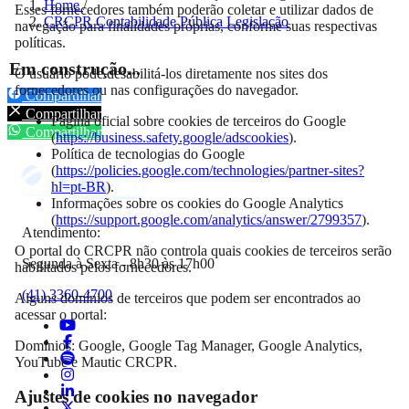
Home
/
Esses fornecedores também poderão coletar e utilizar dados de
CRCPR Contabilidade Pública Legislação
navegação para finalidades próprias, conforme suas respectivas
políticas.
Em construção...
O usuário pode desabilitá-los diretamente nos sites dos
fornecedores ou nas configurações do navegador.
Compartilhar
Compartilhar
Página oficial sobre cookies de terceiros do Google
Compartilhar
(
https://business.safety.google/adscookies
).
Política de tecnologias do Google
(
https://policies.google.com/technologies/partner-sites?
hl=pt-BR
).
Informações sobre os cookies do Google Analytics
(
https://support.google.com/analytics/answer/2799357
).
Atendimento:
O portal do CRCPR não controla quais cookies de terceiros serão
Segunda à Sexta - 8h30 às 17h00
habilitados pelos fornecedores.
(41) 3360-4700
Alguns domínios de terceiros que podem ser encontrados ao
acessar o portal:
Domínios: Google, Google Tag Manager, Google Analytics,
YouTube e Mautic CRCPR.
Ajustes de cookies no navegador