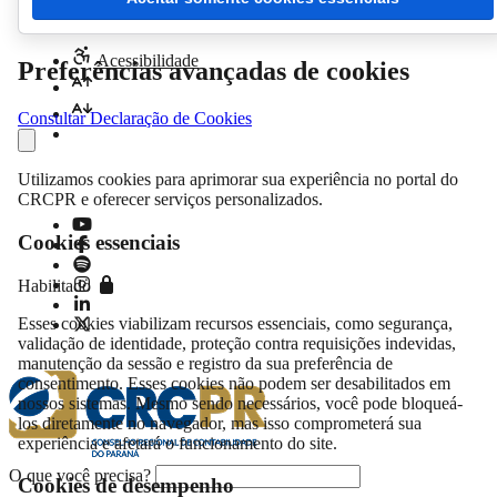
Acessibilidade
Preferências avançadas de cookies
Consultar Declaração de Cookies
Utilizamos cookies para aprimorar sua experiência no portal do
CRCPR e oferecer serviços personalizados.
Cookies essenciais
Habilitado
Esses cookies viabilizam recursos essenciais, como segurança,
validação de identidade, proteção contra requisições indevidas,
manutenção da sessão e registro da sua preferência de
consentimento. Esses cookies não podem ser desabilitados em
nossos sistemas. Mesmo sendo necessários, você pode bloqueá-
los diretamente no navegador, mas isso comprometerá sua
experiência e afetará o funcionamento do site.
O que você precisa?
Cookies de desempenho