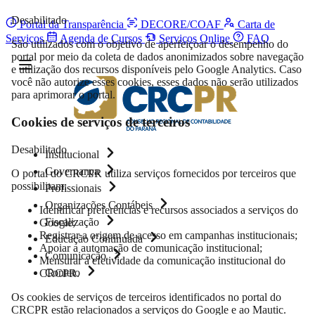
Desabilitado
Portal da Transparência
DECORE/COAF
Carta de
Serviços
Agenda de Cursos
Serviços Online
FAQ
São utilizados com o objetivo de aperfeiçoar o desempenho do
portal por meio da coleta de dados anonimizados sobre navegação
e utilização dos recursos disponíveis pelo Google Analytics. Caso
você não autorize esses cookies, esses dados não serão utilizados
para aprimorar o portal.
Cookies de serviços de terceiros
Desabilitado
Institucional
Governança
O portal do CRCPR utiliza serviços fornecidos por terceiros que
possibilitam:
Profissionais
Organizações Contábeis
Identificar preferências e recursos associados a serviços do
Fiscalização
Google;
Registrar a origem de acesso em campanhas institucionais;
Educação Continuada
Apoiar a automação de comunicação institucional;
Comunicação
Mensurar a efetividade da comunicação institucional do
Contato
CRCPR.
Os cookies de serviços de terceiros identificados no portal do
CRCPR estão relacionados a serviços do Google e ao Mautic.