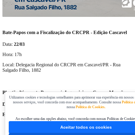
Bate-Papos com a Fiscalização do CRCPR - Edição Cascavel
Data:
22/03
Hora: 17h
Local: Delegacia Regional do CRCPR em Cascavel/PR - Rua
Salgado Filho, 1882
Plantão Itinerante Paranavaí, Jaguariaiva e Campo Mourão
Utilizamos cookies e tecnologias semelhantes para aprimorar sua experiência em nossos s
nossos serviços, você concorda com esse acompanhamento. Consulte nossa
Política
Datas
: A definir
nossa
Política de Cookies.
Em breve, mais informações!
Ao escolher uma das opções abaixo, você concorda com nossas Políticas de Cookies
Aceitar todos os cookies