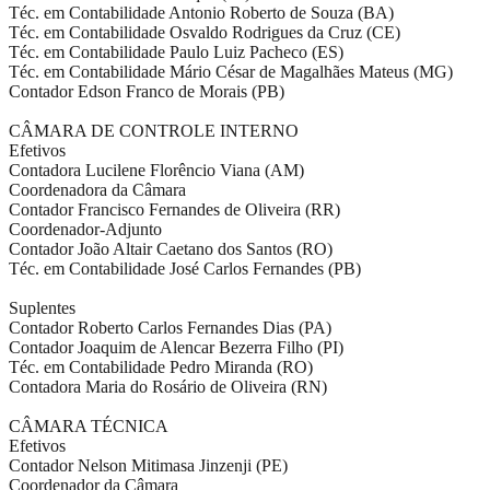
Téc. em Contabilidade Antonio Roberto de Souza (BA)
Téc. em Contabilidade Osvaldo Rodrigues da Cruz (CE)
Téc. em Contabilidade Paulo Luiz Pacheco (ES)
Téc. em Contabilidade Mário César de Magalhães Mateus (MG)
Contador Edson Franco de Morais (PB)
CÂMARA DE CONTROLE INTERNO
Efetivos
Contadora Lucilene Florêncio Viana (AM)
Coordenadora da Câmara
Contador Francisco Fernandes de Oliveira (RR)
Coordenador-Adjunto
Contador João Altair Caetano dos Santos (RO)
Téc. em Contabilidade José Carlos Fernandes (PB)
Suplentes
Contador Roberto Carlos Fernandes Dias (PA)
Contador Joaquim de Alencar Bezerra Filho (PI)
Téc. em Contabilidade Pedro Miranda (RO)
Contadora Maria do Rosário de Oliveira (RN)
CÂMARA TÉCNICA
Efetivos
Contador Nelson Mitimasa Jinzenji (PE)
Coordenador da Câmara