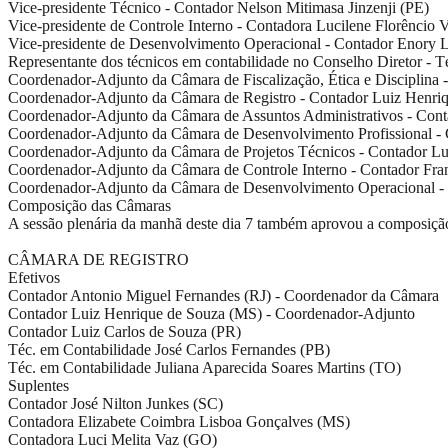
Vice-presidente Técnico - Contador Nelson Mitimasa Jinzenji (PE)
Vice-presidente de Controle Interno - Contadora Lucilene Florêncio
Vice-presidente de Desenvolvimento Operacional - Contador Enory L
Representante dos técnicos em contabilidade no Conselho Diretor - 
Coordenador-Adjunto da Câmara de Fiscalização, Ética e Disciplin
Coordenador-Adjunto da Câmara de Registro - Contador Luiz Henri
Coordenador-Adjunto da Câmara de Assuntos Administrativos - Conta
Coordenador-Adjunto da Câmara de Desenvolvimento Profissional - 
Coordenador-Adjunto da Câmara de Projetos Técnicos - Contador Lu
Coordenador-Adjunto da Câmara de Controle Interno - Contador Fran
Coordenador-Adjunto da Câmara de Desenvolvimento Operacional - 
Composição das Câmaras
A sessão plenária da manhã deste dia 7 também aprovou a composição
CÂMARA DE REGISTRO
Efetivos
Contador Antonio Miguel Fernandes (RJ) - Coordenador da Câmara
Contador Luiz Henrique de Souza (MS) - Coordenador-Adjunto
Contador Luiz Carlos de Souza (PR)
Téc. em Contabilidade José Carlos Fernandes (PB)
Téc. em Contabilidade Juliana Aparecida Soares Martins (TO)
Suplentes
Contador José Nilton Junkes (SC)
Contadora Elizabete Coimbra Lisboa Gonçalves (MS)
Contadora Luci Melita Vaz (GO)