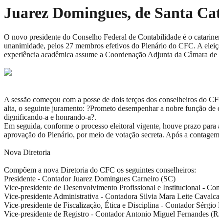
Juarez Domingues, de Santa Cat
O novo presidente do Conselho Federal de Contabilidade é o catarinen
unanimidade, pelos 27 membros efetivos do Plenário do CFC. A eleiçã
experiência acadêmica assume a Coordenação Adjunta da Câmara de Pr
A sessão começou com a posse de dois terços dos conselheiros do CFC
alta, o seguinte juramento: ?Prometo desempenhar a nobre função de c
dignificando-a e honrando-a?.
Em seguida, conforme o processo eleitoral vigente, houve prazo para
aprovação do Plenário, por meio de votação secreta. Após a contage
Nova Diretoria
Compõem a nova Diretoria do CFC os seguintes conselheiros:
Presidente - Contador Juarez Domingues Carneiro (SC)
Vice-presidente de Desenvolvimento Profissional e Institucional - 
Vice-presidente Administrativa - Contadora Silvia Mara Leite Cavalc
Vice-presidente de Fiscalização, Ética e Disciplina - Contador Sérgio
Vice-presidente de Registro - Contador Antonio Miguel Fernandes (R