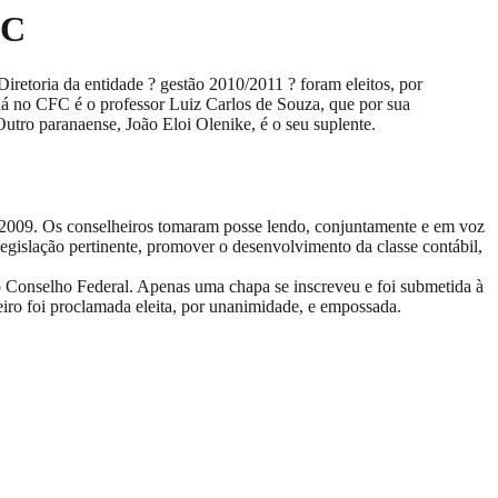
FC
retoria da entidade ? gestão 2010/2011 ? foram eleitos, por
ná no CFC é o professor Luiz Carlos de Souza, que por sua
tro paranaense, João Eloi Olenike, é o seu suplente.
e 2009. Os conselheiros tomaram posse lendo, conjuntamente e em voz
egislação pertinente, promover o desenvolvimento da classe contábil,
do Conselho Federal. Apenas uma chapa se inscreveu e foi submetida à
ro foi proclamada eleita, por unanimidade, e empossada.