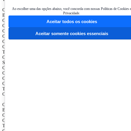
Ao escolher uma das opções abaixo, você concorda com nossas Políticas de Cookies 
CÂMARA DE DESENVOLVIMENTO PROFISSIONAL E INST
Privacidade.
Efetivos
Contador Maria Clara Cavalcante Bugarim (AL)
Aceitar todos os cookies
Coordenadora da Câmara
Contador Osório Cavalcante Araújo (CE)
Aceitar somente cookies essenciais
Coordenador-Adjunto
Contador João de Oliveira e Silva (PA)
Contador Edson Cândido Pinto (GO)
Téc. em Contabilidade Paulo Viana Nunes (RN)
Contador Paulo Vieira Pinto (ES)
Suplentes
Contador Rivoldo Costa Sarmento (AL)
Contadora Maria do Rosário de Oliveira (RN)
Contadora Ana Tércia Rodrigues (RS)
Contador José Correia de Menezes (AM)
Téc. em Contabilidade Osvaldo Rodrigues da Cruz (CE)
Contador Luiz Antonio Balaminut (SP)
CÂMARA DE DESENVOLVIMENTO OPERACIONAL
Efetivos
Contador Enory Luiz Spinelli (RS)
Coordenador da Câmara
Téc. em Contabilidade José Odilon Faustino (MG)
Coordenador-Adjunto