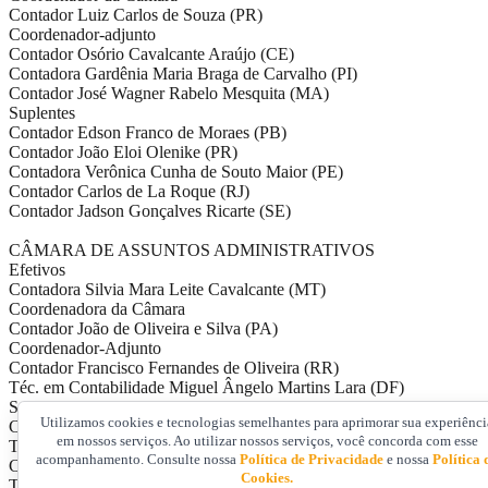
Contador Luiz Carlos de Souza (PR)
Coordenador-adjunto
Contador Osório Cavalcante Araújo (CE)
Contadora Gardênia Maria Braga de Carvalho (PI)
Contador José Wagner Rabelo Mesquita (MA)
Suplentes
Contador Edson Franco de Moraes (PB)
Contador João Eloi Olenike (PR)
Contadora Verônica Cunha de Souto Maior (PE)
Contador Carlos de La Roque (RJ)
Contador Jadson Gonçalves Ricarte (SE)
CÂMARA DE ASSUNTOS ADMINISTRATIVOS
Efetivos
Contadora Silvia Mara Leite Cavalcante (MT)
Coordenadora da Câmara
Contador João de Oliveira e Silva (PA)
Coordenador-Adjunto
Contador Francisco Fernandes de Oliveira (RR)
Téc. em Contabilidade Miguel Ângelo Martins Lara (DF)
Suplentes
Utilizamos cookies e tecnologias semelhantes para aprimorar sua experiênci
Contadora Maysa de Barros Bumlai (MT)
em nossos serviços. Ao utilizar nossos serviços, você concorda com esse
Téc. em Contabilidade Mário César de Magalhães Mateus (MG)
acompanhamento. Consulte nossa
Política de Privacidade
e nossa
Política 
Contador José Nilton Junkes (SC)
Cookies.
Téc. em Contabilidade Maria das Graças Santana (MA)